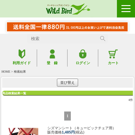
利用ガイド
登 録
ログイン
カート
HOME
> 検索結果
並び替え
商品検索結果一覧
4
件
1
シズマンシート（キュービックチェア用）
販売価格
1,485円
(税込)