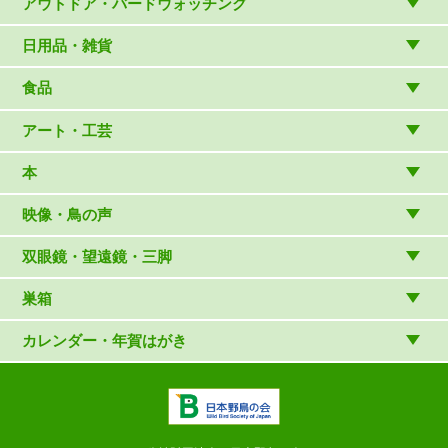
アウトドア・バードウォッチング
アウトドアウェア
日用品・雑貨
アウトドア雑貨
リビング・キッチン・ファッション
食品
バードウォッチング用品
ゲーム・ホビー・文具
食品
アート・工芸
温湿度計・時計
木象嵌
本
（内山春雄）
雑貨
（村上康成）
図鑑
映像・鳥の声
マスコット・ブローチほか
（やぎさん工房）
読み物
CD
双眼鏡・望遠鏡・三脚
写真集・ガイドブック・絵本
DVD・ブルーレイ・ビデオ
スターターセット
巣箱
日本野鳥の会連携団体の出版物
鳴き声タッチペンなど
双眼鏡
巣箱など
カレンダー・年賀はがき
論文集（ストリクス）
望遠鏡
カレンダー
双眼鏡の選び方
三脚・アクセサリー
年賀はがき
長靴のお手入れ