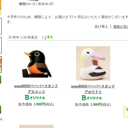
※手作りのため、種類により、お届けまで1ヶ月以上いただく場合がございま
す。
並び替え
価格が安
35 件中 1-24 件表示
1
2
nonoBIRDペーパースタンド
nonoBIRDペーパースタンド
アカコッコ
アホウドリ
販売価格
1,980円
(税込)
販売価格
1,980円
(税込)
ン