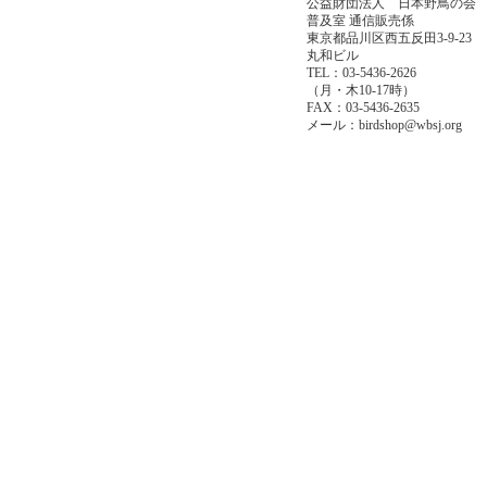
公益財団法人 日本野鳥の会
普及室 通信販売係
東京都品川区西五反田3-9-23
丸和ビル
TEL：03-5436-2626
（月・木10-17時）
FAX：03-5436-2635
メール：birdshop@wbsj.org