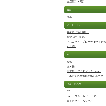
温湿度計・時計
食品
食品
アート・工芸
木象嵌
（内山春雄）
雑貨
（村上康成）
マスコット・ブローチほか
（やぎ
ん工房）
本
図鑑
読み物
写真集・ガイドブック・絵本
日本野鳥の会連携団体の出版物
映像・鳥の声
CD
DVD・ブルーレイ・ビデオ
鳴き声タッチペンなど