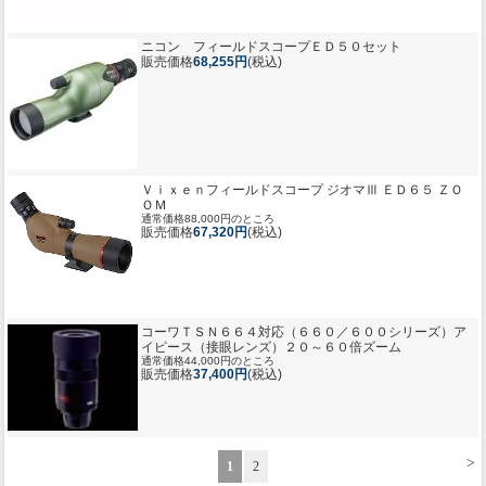
ニコン フィールドスコープＥＤ５０セット
販売価格
68,255円
(税込)
Ｖｉｘｅｎフィールドスコープ ジオマⅢ ＥＤ６５ ＺＯ
ＯＭ
通常価格88,000円のところ
販売価格
67,320円
(税込)
コーワＴＳＮ６６４対応（６６０／６００シリーズ）ア
イピース（接眼レンズ）２０～６０倍ズーム
通常価格44,000円のところ
販売価格
37,400円
(税込)
>
1
2