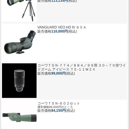
販売価格
113,135円
(税込)
VANGUARD VEO HD IV ６５Ａ
販売価格
110,000円
(税込)
コーワＴＳＮ-７７４／８８４／９９用 ３０～７０倍ワイ
ドズーム アイピース ＴＥ-１１ＷＺⅡ
販売価格
99,000円
(税込)
コーワＴＳＮ-６０２セット
通常価格99,000円のところ
販売価格
84,150円
(税込)