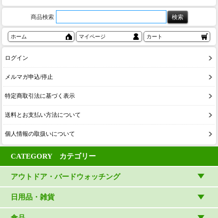
商品検索
ホーム
マイページ
カート
ログイン
メルマガ申込/停止
特定商取引法に基づく表示
送料とお支払い方法について
個人情報の取扱いについて
CATEGORY カテゴリー
アウトドア・バードウォッチング
アウトドアウェア
日用品・雑貨
アウトドア雑貨
リビング・キッチン・ファッション
食品