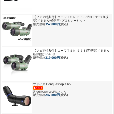
【フェア特典付】コーワＴＳＮ-６６Ｓプロミナー(直視
型)／６６Ａ(傾斜型) プロミナーセット
販売価格
352,000円
(税込)
【フェア特典付】コーワＴＳＮ-５５Ｓ(直視型)／５５Ａ
(傾斜型)17-40倍
販売価格
319,000円
(税込)
ツァイス Conquest Apia 65
通常価格275,000円のところ
販売価格
247,500円
(税込)