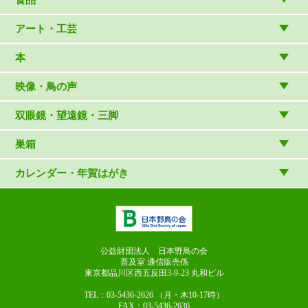
バードウォッチング用品
ゲーム・ホビー・文具
食品
アート・工芸
温湿度計・時計
木象嵌
本
（内山春雄）
雑貨
（村上康成）
図鑑
映像・鳥の声
マスコット・ブローチほか
（やぎさん工房）
読み物
CD
双眼鏡・望遠鏡・三脚
写真集・ガイドブック・絵本
DVD・ブルーレイ・ビデオ
スターターセット
巣箱
日本野鳥の会連携団体の出版物
鳴き声タッチペンなど
双眼鏡
巣箱など
カレンダー・年賀はがき
論文集（ストリクス）
望遠鏡
カレンダー
双眼鏡の選び方
三脚・アクセサリー
年賀はがき
長靴のお手入れ
公益財団法人 日本野鳥の会
普及室 通信販売係
東京都品川区西五反田3-9-23
丸和ビル
TEL：03-5436-2626
（月・木10-17時）
FAX：03-5436-2636