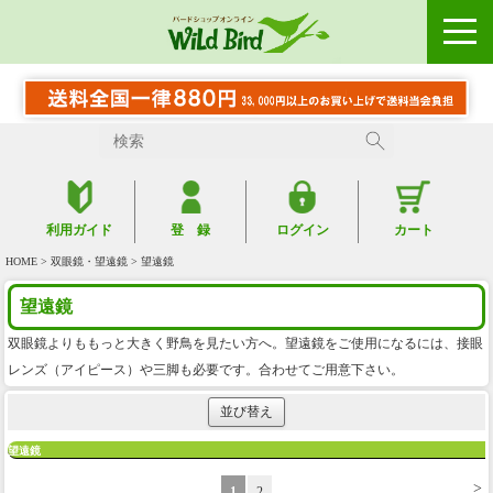
利用ガイド
登 録
ログイン
カート
HOME
>
双眼鏡・望遠鏡
> 望遠鏡
望遠鏡
双眼鏡よりももっと大きく野鳥を見たい方へ。望遠鏡をご使用になるには、接眼
レンズ（アイピース）や三脚も必要です。合わせてご用意下さい。
並び替え
望遠鏡
>
1
2