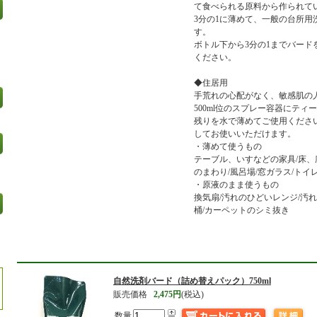
て食べられる原料から作られて
3分の1に薄めて、一般の台所用
す。
ボトル下から3分の1までバード
ください。
◆住居用
手荒れの心配がなく、敏感肌の
500ml位のスプレー容器にテ
残りを水で薄めてご使用くださ
してお使いいただけます。
・薄めて使うもの
テーブル、いすなどの家具/床、
のまわり/風呂場/窓ガラス/トイレ
・原液のまま使うもの
換気扇/汚れのひどいレンジ/汚
桶/カーペットのシミ抜き
自然洗剤バード（詰め替えパック）750ml
販売価格
2,475円
(税込)
数量