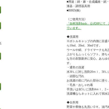
■用途：綿・麻・合成繊維・絹
漆器・調理器具用
■BIRD(株)
《ご使用方法》
「自然洗剤birds」公式HPに
ています。
◆洗濯用
※ボトルキャップの内側に目盛
さ
ら10ml、20ml、30mlです。
ウールや絹、ドライマークも丸
上がりもふっくらソフト。赤ち
な方の衣類新井に安心。あらゆ
す。
・通常の洗濯
水30Ｌに対し洗剤20ｍｌ、50
・頑固な汚れ
お洗濯の前に汚れた部分に塗り
・毛糸・おしゃれ着
手洗いは水5Ｌに洗剤4ｍｌ、2
洗濯機ならネットに入れて弱水流
◆台所用
野菜や果物も丸洗いＯＫ。油汚