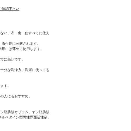
ご確認下さい
いない、衣・食・住すべてに使え
、微生物に分解されます。
居用には薄めて使用します。
非常に高いです。
、十分な洗浄力。洗濯に使っても
。
えます。
肌の人にもおすすめ。
ヤシ脂肪酸カリウム、ヤシ脂肪酸
キルベタイン型両性界面活性剤、