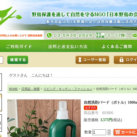
ゲストさん こんにちは！
HOME
>
日用品・雑貨
>
リビング・キッチン・ファッション
> 自然洗剤バード（ボトル）100
自然洗剤バード（ボトル）1000m
商品番号 603806
販売価格
3,575円
(税込)
数量