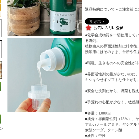
返品特約について－ご注文前に
●化学合成物質を一切使用して
る洗剤。
植物由来の界面活性剤は排水後
洗濯用にはそのまま、台所や住
●環境、生きものへの安全性が
●界面活性剤の量が少ないのに
キシキシせずソフトな仕上がり
●安全な洗剤だから、野菜も洗
●手荒れの心配が少なく、敏感
■容量：1,000ml
■成分：界面活性剤（18％）、
アルカノールアミド、ヤシアル
ン
炭酸ソーダ、クエン酸
■液性：中性