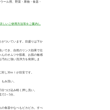
・ウール用、野菜・果物・食器・
て、詳しいご使用方法等をご案内し
りがついています。目盛りは下か
洗いでき、自然のリンス効果で仕
ゃんのオムツや肌着、お肌の敏感
る汚れに強い洗浄力を発揮しま
Ｌに対し30ｍｌが目安です。
、もみ洗い。
～5分つけ込み軽く押し洗い。
で2～5分。
れの食器やなべもピカピカ。すべ