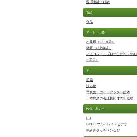
温湿度計・時計
食品
食品
アート・工芸
木象嵌
（内山春雄）
雑貨
（村上康成）
マスコット・ブローチほか
（やぎ
ん工房）
本
図鑑
読み物
写真集・ガイドブック・絵本
日本野鳥の会連携団体の出版物
映像・鳥の声
CD
DVD・ブルーレイ・ビデオ
鳴き声タッチペンなど