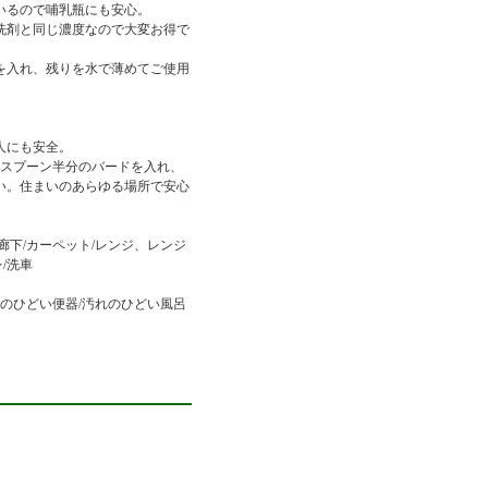
いるので哺乳瓶にも安心。
洗剤と同じ濃度なので大変お得で
を入れ、残りを水で薄めてご使用
人にも安全。
ィースプーン半分のバードを入れ、
い。住まいのあらゆる場所で安心
廊下/カーペット/レンジ、レンジ
/洗車
れのひどい便器/汚れのひどい風呂