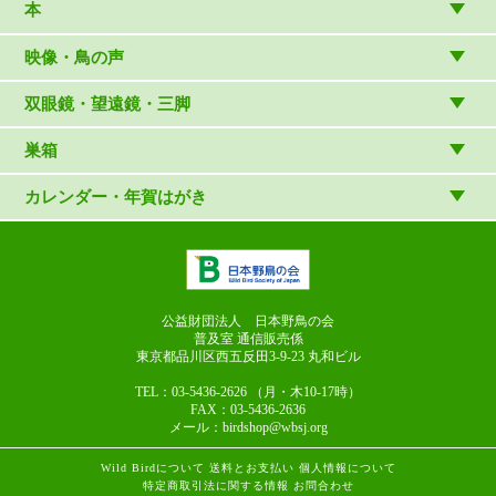
木象嵌
本
（内山春雄）
雑貨
（村上康成）
図鑑
映像・鳥の声
マスコット・ブローチほか
（やぎさん工房）
読み物
CD
双眼鏡・望遠鏡・三脚
写真集・ガイドブック・絵本
DVD・ブルーレイ・ビデオ
スターターセット
巣箱
日本野鳥の会連携団体の出版物
鳴き声タッチペンなど
双眼鏡
巣箱など
カレンダー・年賀はがき
論文集（ストリクス）
望遠鏡
カレンダー
双眼鏡の選び方
三脚・アクセサリー
年賀はがき
長靴のお手入れ
公益財団法人 日本野鳥の会
普及室 通信販売係
東京都品川区西五反田3-9-23
丸和ビル
TEL：03-5436-2626
（月・木10-17時）
FAX：03-5436-2636
メール：birdshop@wbsj.org
Wild Birdについて
送料とお支払い
個人情報について
特定商取引法に関する情報
お問合わせ