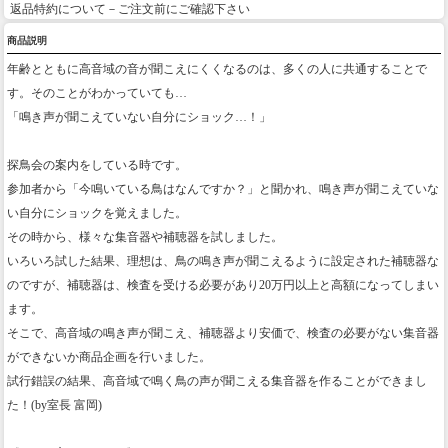
返品特約について－ご注文前にご確認下さい
商品説明
年齢とともに高音域の音が聞こえにくくなるのは、多くの人に共通することで
す。そのことがわかっていても…
「鳴き声が聞こえていない自分にショック…！」
探鳥会の案内をしている時です。
参加者から「今鳴いている鳥はなんですか？」と聞かれ、鳴き声が聞こえていな
い自分にショックを覚えました。
その時から、様々な集音器や補聴器を試しました。
いろいろ試した結果、理想は、鳥の鳴き声が聞こえるように設定された補聴器な
のですが、補聴器は、検査を受ける必要があり20万円以上と高額になってしまい
ます。
そこで、高音域の鳴き声が聞こえ、補聴器より安価で、検査の必要がない集音器
ができないか商品企画を行いました。
試行錯誤の結果、高音域で鳴く鳥の声が聞こえる集音器を作ることができまし
た！(by室長 富岡)