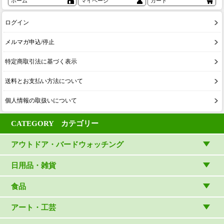
ホーム
マイページ
カート
ログイン
メルマガ申込/停止
特定商取引法に基づく表示
送料とお支払い方法について
個人情報の取扱いについて
CATEGORY カテゴリー
アウトドア・バードウォッチング
アウトドアウェア
日用品・雑貨
アウトドア雑貨
リビング・キッチン・ファッション
食品
バードウォッチング用品
ゲーム・ホビー・文具
食品
アート・工芸
温湿度計・時計