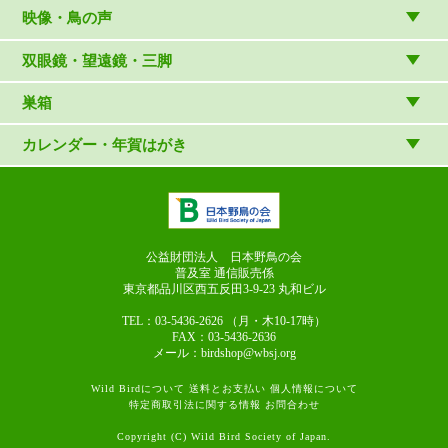
雑貨
（村上康成）
図鑑
映像・鳥の声
マスコット・ブローチほか
（やぎさん工房）
読み物
CD
双眼鏡・望遠鏡・三脚
写真集・ガイドブック・絵本
DVD・ブルーレイ・ビデオ
スターターセット
巣箱
日本野鳥の会連携団体の出版物
鳴き声タッチペンなど
双眼鏡
巣箱など
カレンダー・年賀はがき
論文集（ストリクス）
望遠鏡
カレンダー
双眼鏡の選び方
三脚・アクセサリー
年賀はがき
長靴のお手入れ
公益財団法人 日本野鳥の会
普及室 通信販売係
東京都品川区西五反田3-9-23
丸和ビル
TEL：03-5436-2626
（月・木10-17時）
FAX：03-5436-2636
メール：birdshop@wbsj.org
Wild Birdについて
送料とお支払い
個人情報について
特定商取引法に関する情報
お問合わせ
Copyright (C) Wild Bird Society of Japan.