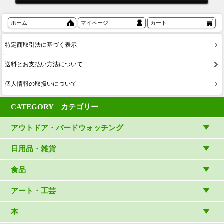
ホーム
マイページ
カート
特定商取引法に基づく表示
送料とお支払い方法について
個人情報の取扱いについて
CATEGORY カテゴリー
アウトドア・バードウォッチング
アウトドアウェア
日用品・雑貨
アウトドア雑貨
リビング・キッチン・ファッション
食品
バードウォッチング用品
ゲーム・ホビー・文具
食品
アート・工芸
温湿度計・時計
木象嵌
本
（内山春雄）