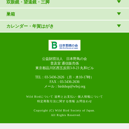
読み物
CD
双眼鏡・望遠鏡・三脚
写真集・ガイドブック・絵本
DVD・ブルーレイ・ビデオ
スターターセット
巣箱
日本野鳥の会連携団体の出版物
鳴き声タッチペンなど
双眼鏡
巣箱など
カレンダー・年賀はがき
論文集（ストリクス）
望遠鏡
カレンダー
双眼鏡の選び方
三脚・アクセサリー
年賀はがき
長靴のお手入れ
公益財団法人 日本野鳥の会
普及室 通信販売係
東京都品川区西五反田3-9-23
丸和ビル
TEL：03-5436-2626
（月・木10-17時）
FAX：03-5436-2636
メール：birdshop@wbsj.org
Wild Birdについて
送料とお支払い
個人情報について
特定商取引法に関する情報
お問合わせ
Copyright (C) Wild Bird Society of Japan.
All Rights Reserved.