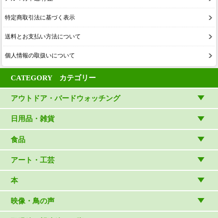
特定商取引法に基づく表示
送料とお支払い方法について
個人情報の取扱いについて
CATEGORY カテゴリー
アウトドア・バードウォッチング
アウトドアウェア
日用品・雑貨
アウトドア雑貨
リビング・キッチン・ファッション
食品
バードウォッチング用品
ゲーム・ホビー・文具
食品
アート・工芸
温湿度計・時計
木象嵌
本
（内山春雄）
雑貨
（村上康成）
図鑑
映像・鳥の声
マスコット・ブローチほか
（やぎさん工房）