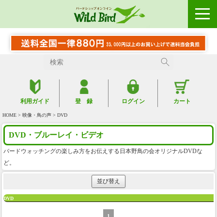
利用ガイド
登 録
ログイン
カート
HOME
>
映像・鳥の声
> DVD
DVD・ブルーレイ・ビデオ
バードウォッチングの楽しみ方をお伝えする日本野鳥の会オリジナルDVDな
ど。
並び替え
DVD
1