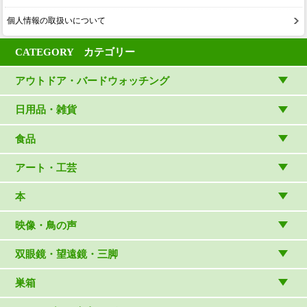
個人情報の取扱いについて
CATEGORY カテゴリー
アウトドア・バードウォッチング
アウトドアウェア
日用品・雑貨
アウトドア雑貨
リビング・キッチン・ファッション
食品
バードウォッチング用品
ゲーム・ホビー・文具
食品
アート・工芸
温湿度計・時計
木象嵌
本
（内山春雄）
雑貨
（村上康成）
図鑑
映像・鳥の声
マスコット・ブローチほか
（やぎさん工房）
読み物
CD
双眼鏡・望遠鏡・三脚
写真集・ガイドブック・絵本
DVD・ブルーレイ・ビデオ
スターターセット
巣箱
日本野鳥の会連携団体の出版物
鳴き声タッチペンなど