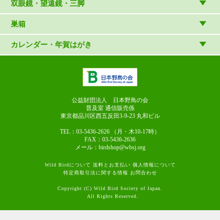
読み物
CD
双眼鏡・望遠鏡・三脚
写真集・ガイドブック・絵本
DVD・ブルーレイ・ビデオ
スターターセット
巣箱
日本野鳥の会連携団体の出版物
鳴き声タッチペンなど
双眼鏡
巣箱など
カレンダー・年賀はがき
論文集（ストリクス）
望遠鏡
カレンダー
双眼鏡の選び方
三脚・アクセサリー
年賀はがき
長靴のお手入れ
公益財団法人 日本野鳥の会
普及室 通信販売係
東京都品川区西五反田3-9-23
丸和ビル
TEL：03-5436-2626
（月・木10-17時）
FAX：03-5436-2636
メール：birdshop@wbsj.org
Wild Birdについて
送料とお支払い
個人情報について
特定商取引法に関する情報
お問合わせ
Copyright (C) Wild Bird Society of Japan.
All Rights Reserved.