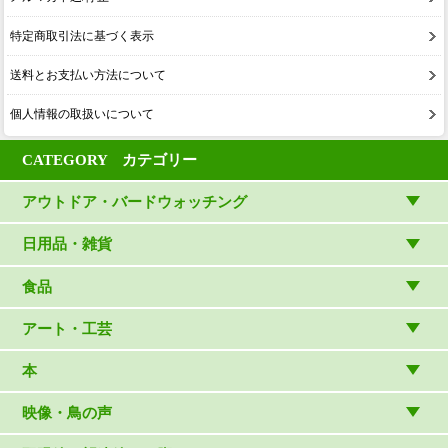
特定商取引法に基づく表示
送料とお支払い方法について
個人情報の取扱いについて
CATEGORY カテゴリー
アウトドア・バードウォッチング
アウトドアウェア
日用品・雑貨
アウトドア雑貨
リビング・キッチン・ファッション
食品
バードウォッチング用品
ゲーム・ホビー・文具
食品
アート・工芸
温湿度計・時計
木象嵌
本
（内山春雄）
雑貨
（村上康成）
図鑑
映像・鳥の声
マスコット・ブローチほか
（やぎさん工房）