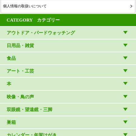
個人情報の取扱いについて
CATEGORY カテゴリー
アウトドア・バードウォッチング
アウトドアウェア
日用品・雑貨
アウトドア雑貨
リビング・キッチン・ファッション
食品
バードウォッチング用品
ゲーム・ホビー・文具
食品
アート・工芸
温湿度計・時計
木象嵌
本
（内山春雄）
雑貨
（村上康成）
図鑑
映像・鳥の声
マスコット・ブローチほか
（やぎさん工房）
読み物
CD
双眼鏡・望遠鏡・三脚
写真集・ガイドブック・絵本
DVD・ブルーレイ・ビデオ
スターターセット
巣箱
日本野鳥の会連携団体の出版物
鳴き声タッチペンなど
双眼鏡
巣箱など
カレンダー・年賀はがき