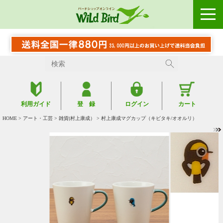
利用ガイド
登 録
ログイン
カート
HOME
>
アート・工芸
>
雑貨(村上康成）
> 村上康成マグカップ（キビタキ/オオルリ）