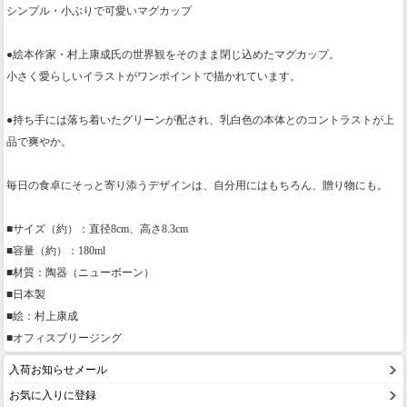
シンプル・小ぶりで可愛いマグカップ
●絵本作家・村上康成氏の世界観をそのまま閉じ込めたマグカップ。
小さく愛らしいイラストがワンポイントで描かれています。
●持ち手には落ち着いたグリーンが配され、乳白色の本体とのコントラストが上
品で爽やか。
毎日の食卓にそっと寄り添うデザインは、自分用にはもちろん、贈り物にも。
■サイズ（約）：直径8cm、高さ8.3cm
■容量（約）：180ml
■材質：陶器（ニューボーン）
■日本製
■絵：村上康成
■オフィスブリージング
入荷お知らせメール
お気に入りに登録