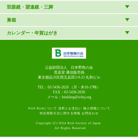
マスコット・ブローチほか
（やぎさん工房）
読み物
CD
双眼鏡・望遠鏡・三脚
写真集・ガイドブック・絵本
DVD・ブルーレイ・ビデオ
スターターセット
巣箱
日本野鳥の会連携団体の出版物
鳴き声タッチペンなど
双眼鏡
巣箱など
カレンダー・年賀はがき
論文集（ストリクス）
望遠鏡
カレンダー
双眼鏡の選び方
三脚・アクセサリー
年賀はがき
長靴のお手入れ
公益財団法人 日本野鳥の会
普及室 通信販売係
東京都品川区西五反田3-9-23
丸和ビル
TEL：03-5436-2626
（月・木10-17時）
FAX：03-5436-2636
メール：birdshop@wbsj.org
Wild Birdについて
送料とお支払い
個人情報について
特定商取引法に関する情報
お問合わせ
Copyright (C) Wild Bird Society of Japan.
All Rights Reserved.