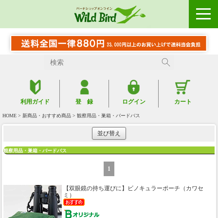
利用ガイド
登 録
ログイン
カート
HOME
>
新商品・おすすめ商品
> 観察用品・巣箱・バードバス
並び替え
観察用品・巣箱・バードバス
1
【双眼鏡の持ち運びに】
ビノキュラーポーチ（カワセ
ミ）