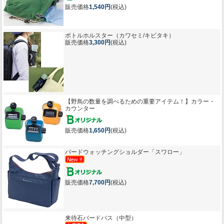
販売価格
1,540円
(税込)
ボトルホルスター（カワセミ/キビタキ）
販売価格
3,300円
(税込)
【野鳥の数量を調べるための重要アイテム！】
カラー・
カウンター
販売価格
1,650円
(税込)
バードウォッチングショルダー「スワロー」
販売価格
7,700円
(税込)
来待石バードバス（中型）