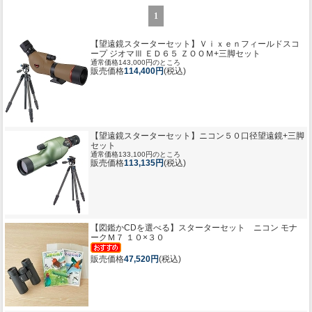
1
【望遠鏡スターターセット】Ｖｉｘｅｎフィールドスコ
ープ ジオマⅢ ＥＤ６５ ＺＯＯＭ+三脚セット
通常価格143,000円のところ
販売価格
114,400円
(税込)
【望遠鏡スターターセット】ニコン５０口径望遠鏡+三脚
セット
通常価格133,100円のところ
販売価格
113,135円
(税込)
【図鑑かCDを選べる】
スターターセット ニコン モナ
ークＭ７ １０×３０
販売価格
47,520円
(税込)