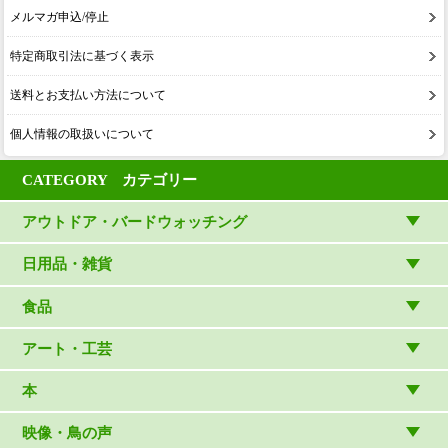
メルマガ申込/停止
特定商取引法に基づく表示
送料とお支払い方法について
個人情報の取扱いについて
CATEGORY カテゴリー
アウトドア・バードウォッチング
アウトドアウェア
日用品・雑貨
アウトドア雑貨
リビング・キッチン・ファッション
食品
バードウォッチング用品
ゲーム・ホビー・文具
食品
アート・工芸
温湿度計・時計
木象嵌
本
（内山春雄）
雑貨
（村上康成）
図鑑
映像・鳥の声