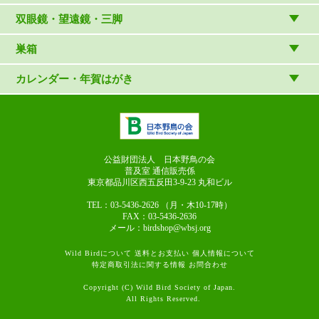
マスコット・ブローチほか
（やぎさん工房）
読み物
CD
双眼鏡・望遠鏡・三脚
写真集・ガイドブック・絵本
DVD・ブルーレイ・ビデオ
スターターセット
巣箱
日本野鳥の会連携団体の出版物
鳴き声タッチペンなど
双眼鏡
巣箱など
カレンダー・年賀はがき
論文集（ストリクス）
望遠鏡
カレンダー
双眼鏡の選び方
三脚・アクセサリー
年賀はがき
長靴のお手入れ
公益財団法人 日本野鳥の会
普及室 通信販売係
東京都品川区西五反田3-9-23
丸和ビル
TEL：03-5436-2626
（月・木10-17時）
FAX：03-5436-2636
メール：birdshop@wbsj.org
Wild Birdについて
送料とお支払い
個人情報について
特定商取引法に関する情報
お問合わせ
Copyright (C) Wild Bird Society of Japan.
All Rights Reserved.