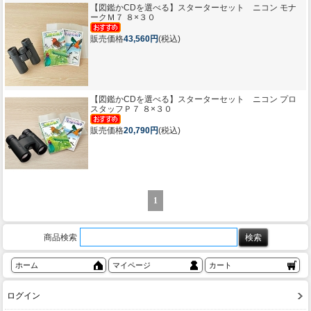
【図鑑かCDを選べる】
スターターセット ニコン モナ
ークＭ７ ８×３０
販売価格
43,560円
(税込)
【図鑑かCDを選べる】
スターターセット ニコン プロ
スタッフＰ７ ８×３０
販売価格
20,790円
(税込)
1
商品検索
ホーム
マイページ
カート
ログイン