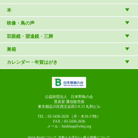
温湿度計・時計
木象嵌
本
（内山春雄）
雑貨
（村上康成）
図鑑
映像・鳥の声
マスコット・ブローチほか
（やぎさん工房）
読み物
CD
双眼鏡・望遠鏡・三脚
写真集・ガイドブック・絵本
DVD・ブルーレイ・ビデオ
スターターセット
巣箱
日本野鳥の会連携団体の出版物
鳴き声タッチペンなど
双眼鏡
巣箱など
カレンダー・年賀はがき
論文集（ストリクス）
望遠鏡
カレンダー
双眼鏡の選び方
三脚・アクセサリー
年賀はがき
長靴のお手入れ
公益財団法人 日本野鳥の会
普及室 通信販売係
東京都品川区西五反田3-9-23
丸和ビル
TEL：03-5436-2626
（月・木10-17時）
FAX：03-5436-2636
メール：birdshop@wbsj.org
Wild Birdについて
送料とお支払い
個人情報について