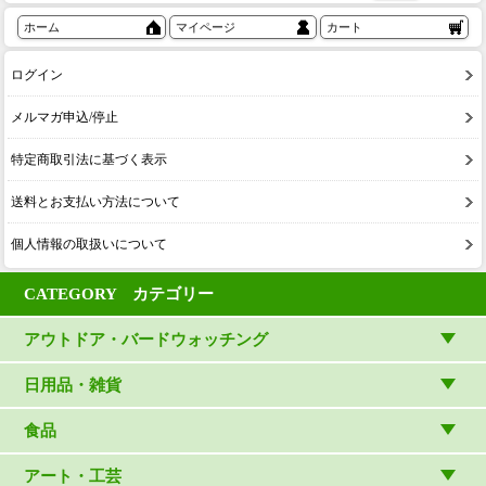
ホーム
マイページ
カート
ログイン
メルマガ申込/停止
特定商取引法に基づく表示
送料とお支払い方法について
個人情報の取扱いについて
CATEGORY カテゴリー
アウトドア・バードウォッチング
アウトドアウェア
日用品・雑貨
アウトドア雑貨
リビング・キッチン・ファッション
食品
バードウォッチング用品
ゲーム・ホビー・文具
食品
アート・工芸