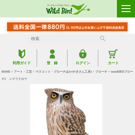
利用ガイド
登 録
ログイン
カート
HOME
>
アート・工芸
>
マスコット・ブローチほか(やぎさん工房)
>
ブローチ
> nonoBIRDブロー
チ2 シマフクロウ