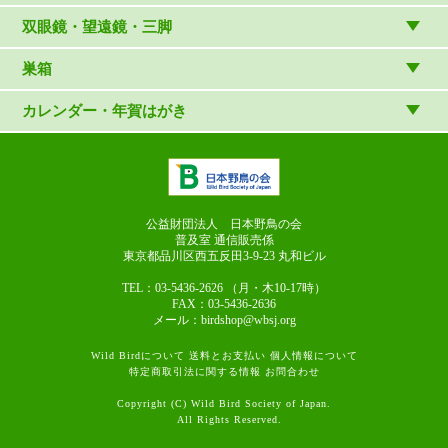
マスコット・ブローチほか
（やぎさん工房）
読み物
CD
双眼鏡・望遠鏡・三脚
写真集・ガイドブック・絵本
DVD・ブルーレイ・ビデオ
スターターセット
巣箱
日本野鳥の会連携団体の出版物
鳴き声タッチペンなど
双眼鏡
巣箱など
カレンダー・年賀はがき
論文集（ストリクス）
望遠鏡
カレンダー
双眼鏡の選び方
三脚・アクセサリー
年賀はがき
長靴のお手入れ
公益財団法人 日本野鳥の会
普及室 通信販売係
東京都品川区西五反田3-9-23
丸和ビル
TEL：03-5436-2626
（月・木10-17時）
FAX：03-5436-2636
メール：birdshop@wbsj.org
Wild Birdについて
送料とお支払い
個人情報について
特定商取引法に関する情報
お問合わせ
Copyright (C) Wild Bird Society of Japan.
All Rights Reserved.