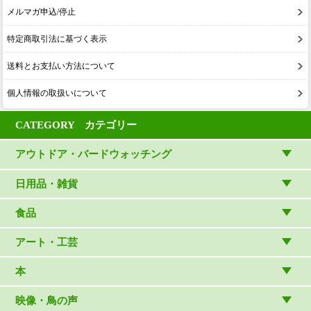
メルマガ申込/停止
特定商取引法に基づく表示
送料とお支払い方法について
個人情報の取扱いについて
CATEGORY カテゴリー
アウトドア・バードウォッチング
アウトドアウェア
日用品・雑貨
アウトドア雑貨
リビング・キッチン・ファッション
食品
バードウォッチング用品
ゲーム・ホビー・文具
食品
アート・工芸
温湿度計・時計
木象嵌
本
（内山春雄）
雑貨
（村上康成）
図鑑
映像・鳥の声