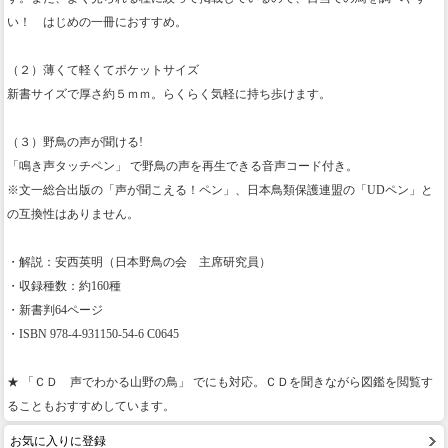
い！ はじめの一冊におすすめ。
（２）薄くて軽くてポケットサイズ
新書サイズで厚さ約５ｍｍ。らくらく気軽に持ち歩けます。
（３）野鳥の声が聞ける!
「鳴き声タッチペン」
で野鳥の声を再生できる音声コード付き。
※文一総合出版の「声が聞こえる！ペン」、日本鳥類保護連盟の「UDペン」と
の互換性はありません。
・解説：安西英明（日本野鳥の会 主席研究員）
・収録種数：約160種
・新書判64ページ
・ISBN 978-4-931150-54-6 C0645
★
「ＣＤ 声でわかる山野の鳥」
でにも対応。ＣＤを聞きながら図鑑を閲覧す
ることもおすすめしています。
お気に入りに登録