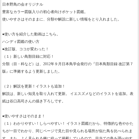
日本野鳥の会オリジナル
豊富なカラー図版入りの初心者向けポケット図鑑。
使いやすさはそのままに、分類や解説に新しい情報をとり入れました。
●使い方を紹介した動画はこちら。
ハンディ図鑑の使い方
●改訂版、ココが変わった！
（１）新しい鳥類目録に対応！
分類（目・科など）は、2012年９月日本鳥学会発行の『日本鳥類目録 改訂第７
版』に準拠するよう更新しました。
（２）解説を更新！イラストも追加！
解説は、新しい知見を取り入れて更新。 イエスズメなどのイラストを追加。表
紙は谷口高司さんの描き下ろしです。
●使いやすさはそのまま！
（１）わかりやすい！しらべやすい！ イラスト図鑑だから、特徴的な色やかた
ちが一目でわかり、同じページで見た目や見られる場所が似た鳥を比べられま
す。また、よく見られる種に絞って掲載しているので、目当ての鳥を調べやす