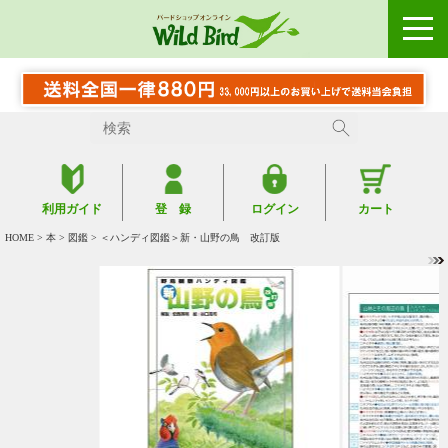
利用ガイド
登 録
ログイン
カート
HOME
>
本
>
図鑑
> ＜ハンディ図鑑＞新・山野の鳥 改訂版