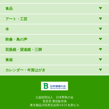
アウトドア雑貨
リビング・キッチン・ファッション
食品
バードウォッチング用品
ゲーム・ホビー・文具
食品
アート・工芸
温湿度計・時計
木象嵌
本
（内山春雄）
雑貨
（村上康成）
図鑑
映像・鳥の声
マスコット・ブローチほか
（やぎさん工房）
読み物
CD
双眼鏡・望遠鏡・三脚
写真集・ガイドブック・絵本
DVD・ブルーレイ・ビデオ
スターターセット
巣箱
日本野鳥の会連携団体の出版物
鳴き声タッチペンなど
双眼鏡
巣箱など
カレンダー・年賀はがき
論文集（ストリクス）
望遠鏡
カレンダー
双眼鏡の選び方
三脚・アクセサリー
年賀はがき
長靴のお手入れ
公益財団法人 日本野鳥の会
普及室 通信販売係
東京都品川区西五反田3-9-23
丸和ビル