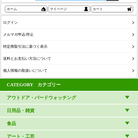
ホーム
マイページ
カート
ログイン
メルマガ申込/停止
特定商取引法に基づく表示
送料とお支払い方法について
個人情報の取扱いについて
CATEGORY カテゴリー
アウトドア・バードウォッチング
アウトドアウェア
日用品・雑貨
アウトドア雑貨
リビング・キッチン・ファッション
食品
バードウォッチング用品
ゲーム・ホビー・文具
食品
アート・工芸