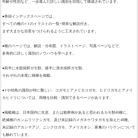
年齢や性別など、一歩進んだ詳しい識別を目指して構成されています。
●巻頭インデックスページでは、
すべての種の♂♀のイラストの一覧+簡単な解説付き。
まず大まかな目星をつけられるように工夫されています。
●種のページでは、解説・分布図、イラストページ、写真ページなどで、
多角的に詳しく識別のノウハウを学べます。
●前半に水面採餌ガモ類、後半に潜水採餌ガモ類、
それぞれの末尾に雑種を掲載。
●♀や幼鳥の識別が特に難しい、コガモとアメリカコガモ、ヒドリガモとアメリ
カヒドリについては、両種を比較・識別できるページがあります。
●掲載種は、日本国内に生息、または観察例があると思われるカモ類46種に、
絶滅種のカンムリツクシガモ、及び未記録のメガネケワタガモを加えた48種。
未記録のアカシマアジ、ニシクロガモ、アメリカオシ、家禽のバリケンについて
も触れています。