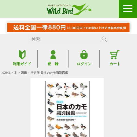
利用ガイド
登 録
ログイン
カート
HOME
>
本
>
図鑑
> 決定版 日本のカモ識別図鑑