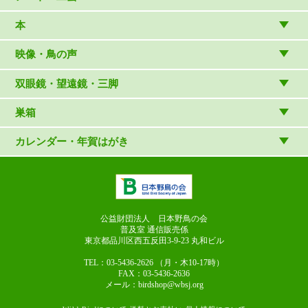
温湿度計・時計
木象嵌
本
（内山春雄）
雑貨
（村上康成）
図鑑
映像・鳥の声
マスコット・ブローチほか
（やぎさん工房）
読み物
CD
双眼鏡・望遠鏡・三脚
写真集・ガイドブック・絵本
DVD・ブルーレイ・ビデオ
スターターセット
巣箱
日本野鳥の会連携団体の出版物
鳴き声タッチペンなど
双眼鏡
巣箱など
カレンダー・年賀はがき
論文集（ストリクス）
望遠鏡
カレンダー
双眼鏡の選び方
三脚・アクセサリー
年賀はがき
長靴のお手入れ
公益財団法人 日本野鳥の会
普及室 通信販売係
東京都品川区西五反田3-9-23
丸和ビル
TEL：03-5436-2626
（月・木10-17時）
FAX：03-5436-2636
メール：birdshop@wbsj.org