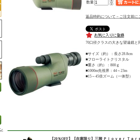
数量
返品特約について－ご注文前に
70口径クラスの大きな望遠鏡と
■サイズ（約）：長さ28.8cm
■フローライトクリスタル
■重さ（約）：800ｇ
■1000m先視界：44～23m
■15～45倍ズーム（一体型）
ン
【20％OFF】【在庫限り】
三脚 Ｐｌｏｖｅｒ Ｔａｒ