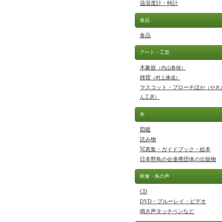
温湿度計・時計
食品
食品
アート・工芸
木象嵌
（内山春雄）
雑貨
（村上康成）
マスコット・ブローチほか
（やぎ
ん工房）
本
図鑑
読み物
写真集・ガイドブック・絵本
日本野鳥の会連携団体の出版物
映像・鳥の声
CD
DVD・ブルーレイ・ビデオ
鳴き声タッチペンなど