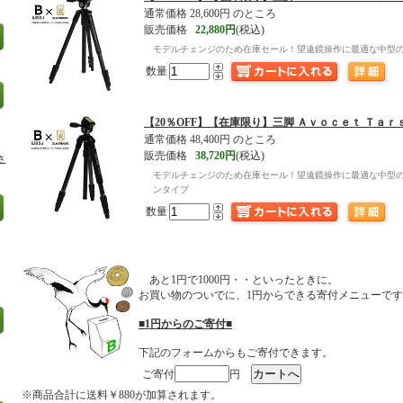
通常価格 28,600円 のところ
販売価格
22,880円
(税込)
モデルチェンジのため在庫セール！望遠鏡操作に最適な中型
数量
【20％OFF】【在庫限り】
三脚 Ａｖｏｃｅｔ Ｔａｒ
通常価格 48,400円 のところ
販売価格
38,720円
(税込)
さ
モデルチェンジのため在庫セール！望遠鏡操作に最適な中型
ンタイプ
数量
あと1円で1000円・・といったときに。
お買い物のついでに、1円からできる寄付メニューで
■1円からのご寄付■
下記のフォームからもご寄付できます。
ご寄付
円
※商品合計に送料￥880が加算されます。