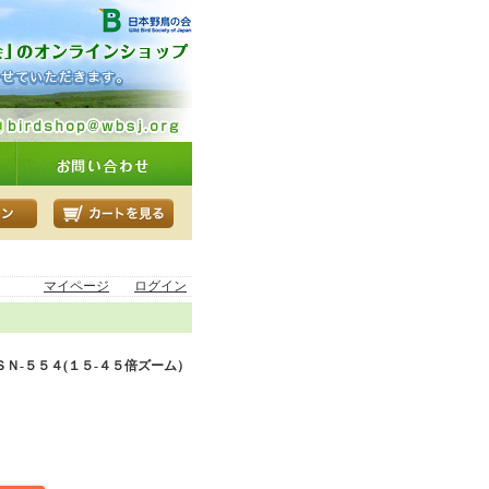
マイページ
ログイン
ＳＮ-５５４(１５-４５倍ズーム）