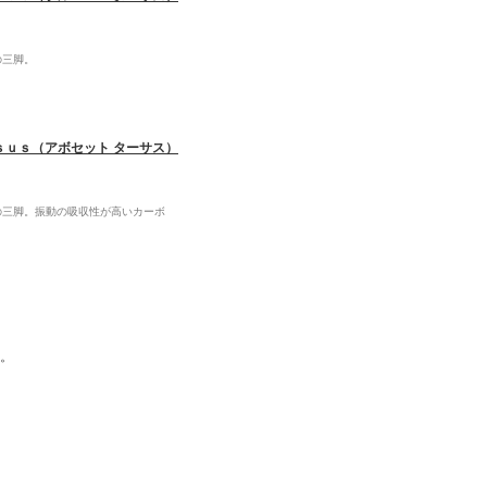
の三脚。
ｓｕｓ（アボセット ターサス）
の三脚。振動の吸収性が高いカーボ
す。