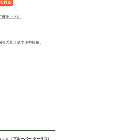
ご確認下さい
同等の見え味で小型軽量。
ｓｕｓ（プルーバー ターサス）