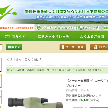
ゲストさん こんにちは！
HOME
>
双眼鏡・望遠鏡
>
望遠鏡
> コーワＴＳＮ-５５４(１５-４５倍ズーム）プロミナー
【メーカー在庫限り】
コーワＴ
プロミナー
商品番号 105332
通常価格226,600円のところ
販売価格
192,610円
(税込)