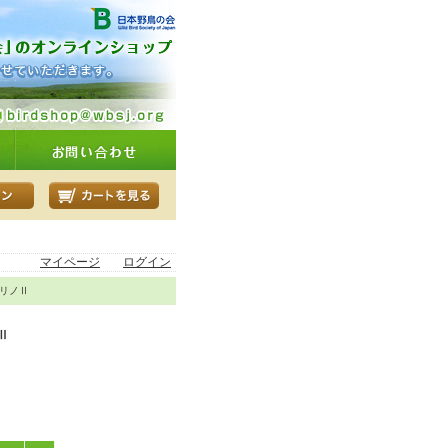
マイページ
ログイン
メリノⅡ
Ⅱ