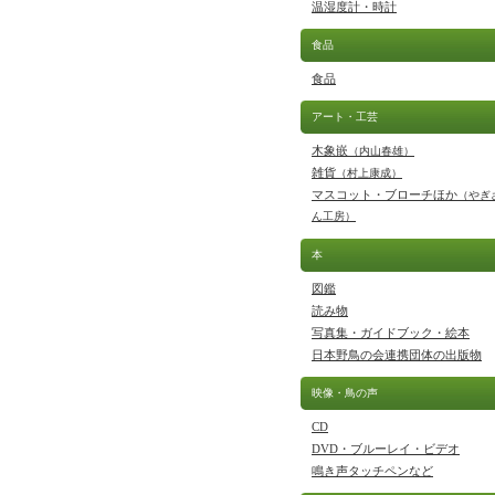
温湿度計・時計
食品
食品
アート・工芸
木象嵌
（内山春雄）
雑貨
（村上康成）
マスコット・ブローチほか
（やぎ
ん工房）
本
図鑑
読み物
写真集・ガイドブック・絵本
日本野鳥の会連携団体の出版物
映像・鳥の声
CD
DVD・ブルーレイ・ビデオ
鳴き声タッチペンなど