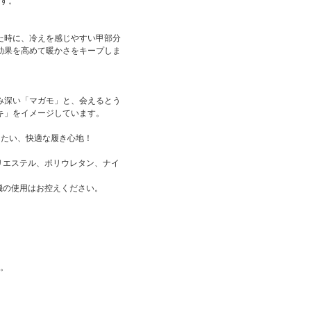
です。
た時に、冷えを感じやすい甲部分
効果を高めて暖かさをキープしま
み深い「マガモ」と、会えるとう
キ」をイメージしています。
きたい、快適な履き心地！
リエステル、ポリウレタン、ナイ
機の使用はお控えください。
す。