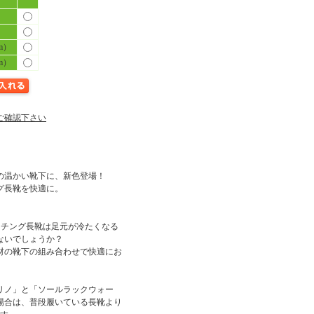
m）
m）
ご確認下さい
の温かい靴下に、新色登場！
グ長靴を快適に。
ッチング長靴は足元が冷たくなる
ないでしょうか？
材の靴下の組み合わせで快適にお
リノ」と「ソールラックウォー
場合は、普段履いている長靴より