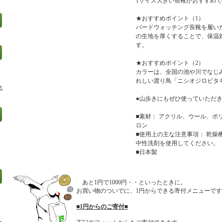
1サイズ大きい長靴がおすすめ
★おすすめポイント（1）
バードウォッチング長靴を履い
の生地を厚くすることで、保温
す。
★おすすめポイント（2）
カラーは、全国の池や川でなじ
れしい渡り鳥「ニシオジロビタ
さ
●山歩きにもぜひ使っていただ
■素材： アクリル、ウール、ポ
ロン
■使用上の主な注意事項： 乾燥
中性洗剤を使用してください。
■日本製
あと1円で1000円・・といったときに。
お買い物のついでに、1円からできる寄付メニューで
■1円からのご寄付■