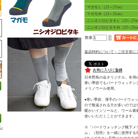
マガモＬ（25～27cm）
マガモＭ（23～25cm）
ニシオジロビタキＬ（25～27c
ニシオジロビタキＭ（23～25c
数量
返品特約について－ご注文前に
日本野鳥の会オリジナル、冬用
寒い季節でもバードウォッチン
メリノウール使用。
●寒い季節、薄手のバードウォ
ので敬遠される方が多いのでは
暖かいインソールと、ウール素
使いいただくことができます。
※「バードウォッチング靴下メ
ン
ム」（別売）を一緒に使用する