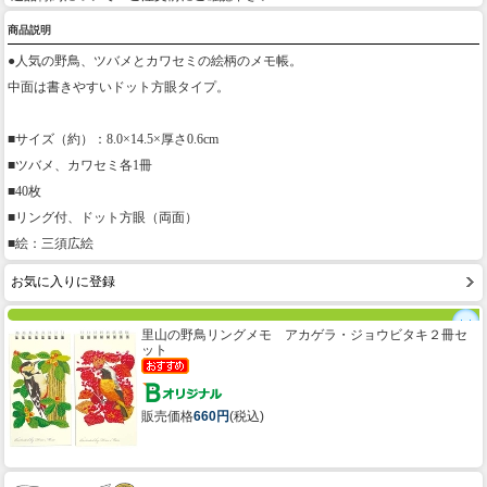
商品説明
●人気の野鳥、ツバメとカワセミの絵柄のメモ帳。
中面は書きやすいドット方眼タイプ。
■サイズ（約）：8.0×14.5×厚さ0.6cm
■ツバメ、カワセミ各1冊
■40枚
■リング付、ドット方眼（両面）
■絵：三須広絵
お気に入りに登録
里山の野鳥リングメモ アカゲラ・ジョウビタキ２冊セ
ット
販売価格
660円
(税込)