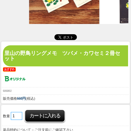
里山の野鳥リングメモ ツバメ・カワセミ２冊セ
ット
606802
販売価格
660円
(税込)
数量
返品特約について－ご注文前にご確認下さい