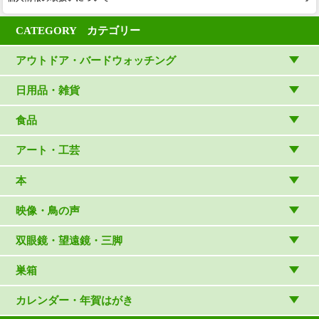
CATEGORY カテゴリー
アウトドア・バードウォッチング
アウトドアウェア
日用品・雑貨
アウトドア雑貨
リビング・キッチン・ファッション
食品
バードウォッチング用品
ゲーム・ホビー・文具
食品
アート・工芸
温湿度計・時計
木象嵌
本
（内山春雄）
雑貨
（村上康成）
図鑑
映像・鳥の声
マスコット・ブローチほか
（やぎさん工房）
読み物
CD
双眼鏡・望遠鏡・三脚
写真集・ガイドブック・絵本
DVD・ブルーレイ・ビデオ
スターターセット
巣箱
日本野鳥の会連携団体の出版物
鳴き声タッチペンなど
双眼鏡
巣箱など
カレンダー・年賀はがき
論文集（ストリクス）