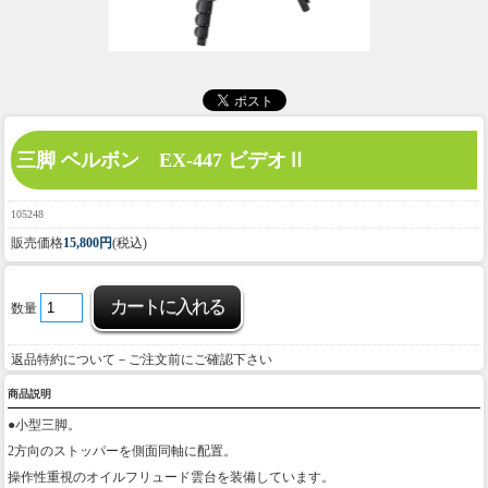
三脚 ベルボン EX-447 ビデオⅡ
105248
販売価格
15,800円
(税込)
数量
返品特約について－ご注文前にご確認下さい
商品説明
●小型三脚。
2方向のストッパーを側面同軸に配置。
操作性重視のオイルフリュード雲台を装備しています。