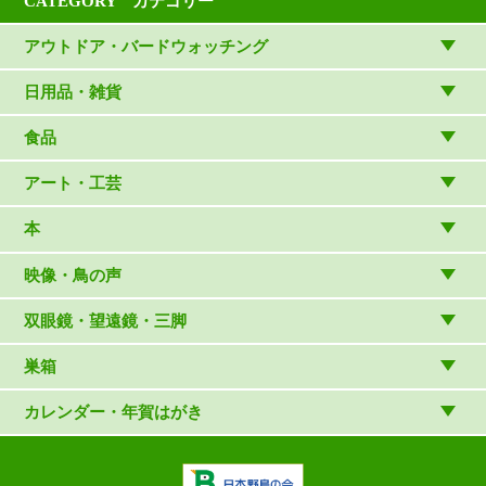
CATEGORY カテゴリー
アウトドア・バードウォッチング
アウトドアウェア
日用品・雑貨
アウトドア雑貨
リビング・キッチン・ファッション
食品
バードウォッチング用品
ゲーム・ホビー・文具
食品
アート・工芸
温湿度計・時計
木象嵌
本
（内山春雄）
雑貨
（村上康成）
図鑑
映像・鳥の声
マスコット・ブローチほか
（やぎさん工房）
読み物
CD
双眼鏡・望遠鏡・三脚
写真集・ガイドブック・絵本
DVD・ブルーレイ・ビデオ
スターターセット
巣箱
日本野鳥の会連携団体の出版物
鳴き声タッチペンなど
双眼鏡
巣箱など
カレンダー・年賀はがき
論文集（ストリクス）
望遠鏡
カレンダー
双眼鏡の選び方