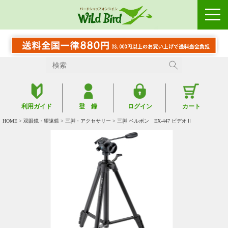
利用ガイド
登 録
ログイン
カート
HOME
>
双眼鏡・望遠鏡
>
三脚・アクセサリー
> 三脚 ベルボン EX-447 ビデオⅡ