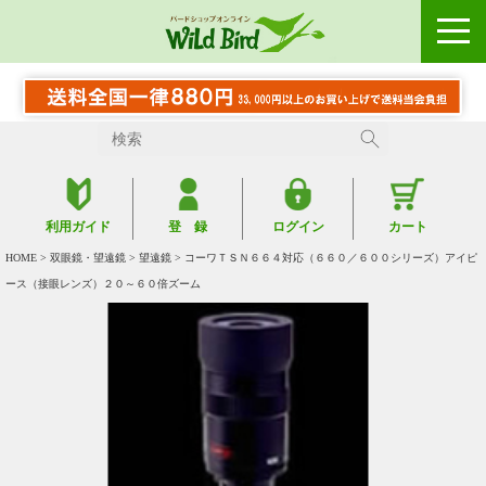
利用ガイド
登 録
ログイン
カート
HOME
>
双眼鏡・望遠鏡
>
望遠鏡
> コーワＴＳＮ６６４対応（６６０／６００シリーズ）アイピ
ース（接眼レンズ）２０～６０倍ズーム