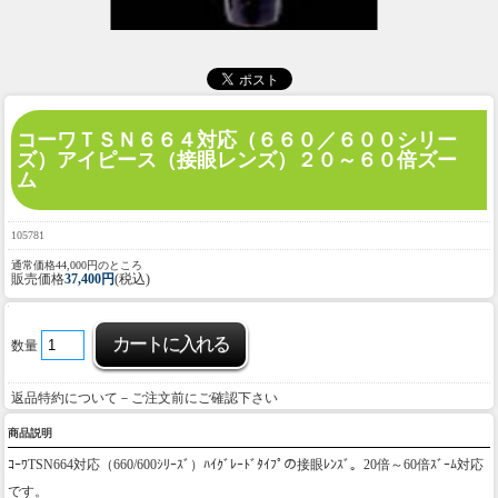
コーワＴＳＮ６６４対応（６６０／６００シリー
ズ）アイピース（接眼レンズ）２０～６０倍ズー
ム
105781
通常価格44,000円のところ
販売価格
37,400円
(税込)
数量
返品特約について－ご注文前にご確認下さい
商品説明
ｺｰﾜTSN664対応（660/600ｼﾘｰｽﾞ）ﾊｲｸﾞﾚｰﾄﾞﾀｲﾌﾟの接眼ﾚﾝｽﾞ。20倍～60倍ｽﾞｰﾑ対応
です。