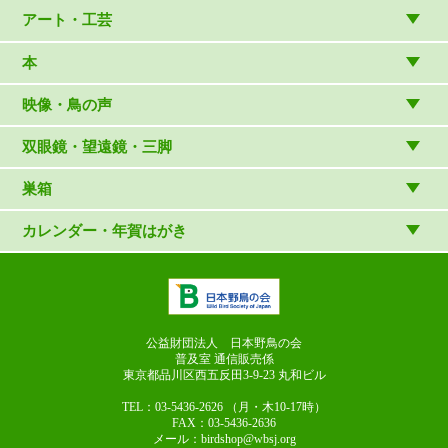
バードウォッチング用品
ゲーム・ホビー・文具
食品
アート・工芸
温湿度計・時計
木象嵌
本
（内山春雄）
雑貨
（村上康成）
図鑑
映像・鳥の声
マスコット・ブローチほか
（やぎさん工房）
読み物
CD
双眼鏡・望遠鏡・三脚
写真集・ガイドブック・絵本
DVD・ブルーレイ・ビデオ
スターターセット
巣箱
日本野鳥の会連携団体の出版物
鳴き声タッチペンなど
双眼鏡
巣箱など
カレンダー・年賀はがき
論文集（ストリクス）
望遠鏡
カレンダー
双眼鏡の選び方
三脚・アクセサリー
年賀はがき
長靴のお手入れ
公益財団法人 日本野鳥の会
普及室 通信販売係
東京都品川区西五反田3-9-23
丸和ビル
TEL：03-5436-2626
（月・木10-17時）
FAX：03-5436-2636
メール：birdshop@wbsj.org