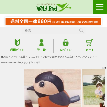
利用ガイド
登 録
ログイン
カート
HOME
>
アート・工芸
>
マスコット・ブローチほか(やぎさん工房)
>
ペーパースタンド
>
nonoBIRDペーパースタンドヤマガラ