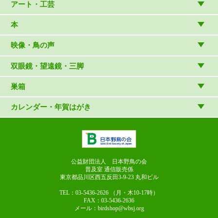
ゲーム・ホビー・文具
食品
アート・工芸
温湿度計・時計
木象嵌
本
（内山春雄）
雑貨
（村上康成）
図鑑
映像・鳥の声
マスコット・ブローチほか
（やぎさん工房）
読み物
CD
双眼鏡・望遠鏡・三脚
写真集・ガイドブック・絵本
DVD・ブルーレイ・ビデオ
スターターセット
巣箱
日本野鳥の会連携団体の出版物
鳴き声タッチペンなど
双眼鏡
巣箱など
カレンダー・年賀はがき
論文集（ストリクス）
望遠鏡
カレンダー
双眼鏡の選び方
三脚・アクセサリー
年賀はがき
長靴のお手入れ
公益財団法人 日本野鳥の会
普及室 通信販売係
東京都品川区西五反田3-9-23
丸和ビル
TEL：03-5436-2626
（月・木10-17時）
FAX：03-5436-2636
メール：birdshop@wbsj.org