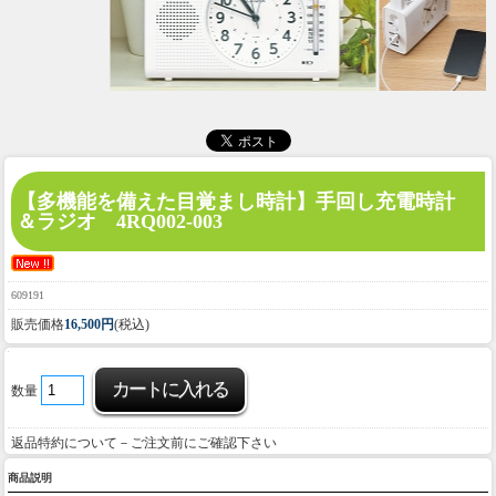
【多機能を備えた目覚まし時計】
手回し充電時計
＆ラジオ 4RQ002-003
609191
販売価格
16,500円
(税込)
数量
返品特約について－ご注文前にご確認下さい
商品説明