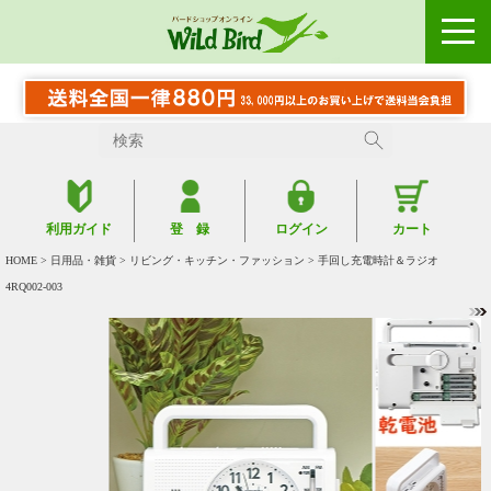
利用ガイド
登 録
ログイン
カート
HOME
>
日用品・雑貨
>
リビング・キッチン・ファッション
> 手回し充電時計＆ラジオ
4RQ002-003