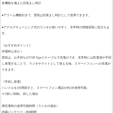
多機能を備えた目覚まし時計
●アラーム機能付きで、普段は目覚まし時計として使用できます。
●アナログチューニング式のラジオが使いやすく、非常時の情報収取に役立ちま
す。
《おすすめポイント》
停電時も安心！
普段は、お手持ちのUSB Type-Cケーブルで充電ができ、非常時には乾電池や手回
し発電することで、ラジオやライトとして使える他、スマートフォンへの充電が
できます。
《手回し発電》
ハンドルを2分間回すと、スマートフォン通話が約2分使用可能。
※1秒に2回転、回した場合
満充電時の使用可能時間（ラジオの場合）
内蔵バッテリー：約8時間