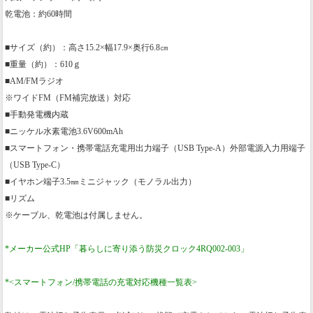
乾電池：約60時間
■サイズ（約）：高さ15.2×幅17.9×奥行6.8㎝
■重量（約）：610ｇ
■AM/FMラジオ
※ワイドFM（FM補完放送）対応
■手動発電機内蔵
■ニッケル水素電池3.6V600mAh
■スマートフォン・携帯電話充電用出力端子（USB Type-A）外部電源入力用端子
（USB Type-C）
■イヤホン端子3.5㎜ミニジャック（モノラル出力）
■リズム
※ケーブル、乾電池は付属しません。
*メーカー公式HP「暮らしに寄り添う防災クロック4RQ002-003」
*<スマートフォン/携帯電話の充電対応機種一覧表>