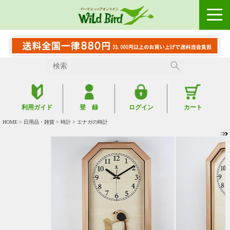
利用ガイド
登 録
ログイン
カート
HOME
>
日用品・雑貨
>
時計
> エナガの時計