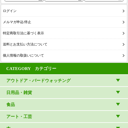
ログイン
メルマガ申込/停止
特定商取引法に基づく表示
送料とお支払い方法について
個人情報の取扱いについて
CATEGORY カテゴリー
アウトドア・バードウォッチング
アウトドアウェア
日用品・雑貨
アウトドア雑貨
リビング・キッチン・ファッション
食品
バードウォッチング用品
ゲーム・ホビー・文具
食品
アート・工芸
温湿度計・時計
木象嵌