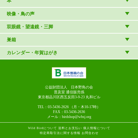
本
（内山春雄）
雑貨
（村上康成）
図鑑
映像・鳥の声
マスコット・ブローチほか
（やぎさん工房）
読み物
CD
双眼鏡・望遠鏡・三脚
写真集・ガイドブック・絵本
DVD・ブルーレイ・ビデオ
スターターセット
巣箱
日本野鳥の会連携団体の出版物
鳴き声タッチペンなど
双眼鏡
巣箱など
カレンダー・年賀はがき
論文集（ストリクス）
望遠鏡
カレンダー
双眼鏡の選び方
三脚・アクセサリー
年賀はがき
長靴のお手入れ
公益財団法人 日本野鳥の会
普及室 通信販売係
東京都品川区西五反田3-9-23
丸和ビル
TEL：03-5436-2626
（月・木10-17時）
FAX：03-5436-2636
メール：birdshop@wbsj.org
Wild Birdについて
送料とお支払い
個人情報について
特定商取引法に関する情報
お問合わせ