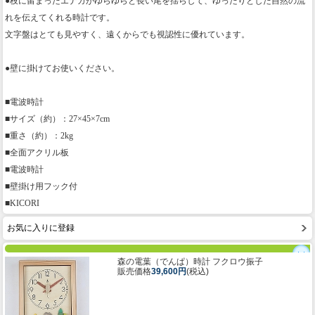
●枝に留まったエナガがゆらゆらと長い尾を揺らして、ゆったりとした自然の流
れを伝えてくれる時計です。
文字盤はとても見やすく、遠くからでも視認性に優れています。
●壁に掛けてお使いください。
■電波時計
■サイズ（約）：27×45×7cm
■重さ（約）：2kg
■全面アクリル板
■電波時計
■壁掛け用フック付
■KICORI
お気に入りに登録
森の電葉（でんぱ）時計 フクロウ振子
販売価格
39,600円
(税込)