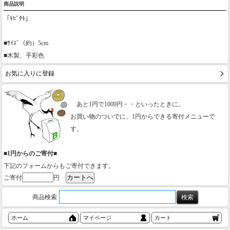
商品説明
「ｷﾋﾞﾀｷ」
■ｻｲｽﾞ（約）5cm
■木製、手彩色
お気に入りに登録
あと1円で1000円・・といったときに。
お買い物のついでに、1円からできる寄付メニューで
す。
■1円からのご寄付■
下記のフォームからもご寄付できます。
ご寄付
円
商品検索
ホーム
マイページ
カート