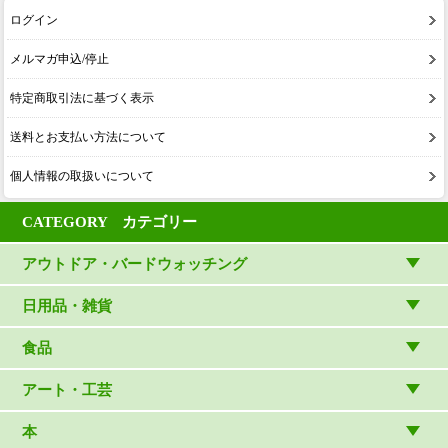
ログイン
メルマガ申込/停止
特定商取引法に基づく表示
送料とお支払い方法について
個人情報の取扱いについて
CATEGORY カテゴリー
アウトドア・バードウォッチング
アウトドアウェア
日用品・雑貨
アウトドア雑貨
リビング・キッチン・ファッション
食品
バードウォッチング用品
ゲーム・ホビー・文具
食品
アート・工芸
温湿度計・時計
木象嵌
本
（内山春雄）