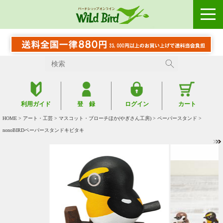
利用ガイド
登 録
ログイン
カート
HOME
>
アート・工芸
>
マスコット・ブローチほか(やぎさん工房)
>
ペーパースタンド
>
nonoBIRDペーパースタンドキビタキ