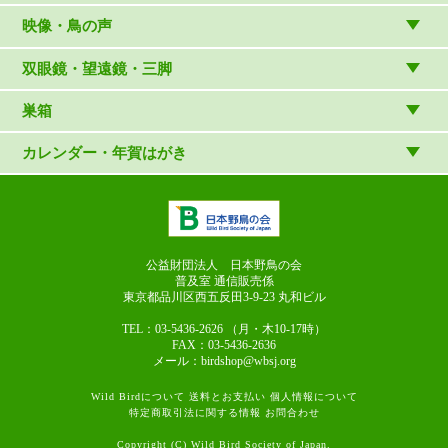
雑貨
（村上康成）
図鑑
映像・鳥の声
マスコット・ブローチほか
（やぎさん工房）
読み物
CD
双眼鏡・望遠鏡・三脚
写真集・ガイドブック・絵本
DVD・ブルーレイ・ビデオ
スターターセット
巣箱
日本野鳥の会連携団体の出版物
鳴き声タッチペンなど
双眼鏡
巣箱など
カレンダー・年賀はがき
論文集（ストリクス）
望遠鏡
カレンダー
双眼鏡の選び方
三脚・アクセサリー
年賀はがき
長靴のお手入れ
公益財団法人 日本野鳥の会
普及室 通信販売係
東京都品川区西五反田3-9-23
丸和ビル
TEL：03-5436-2626
（月・木10-17時）
FAX：03-5436-2636
メール：birdshop@wbsj.org
Wild Birdについて
送料とお支払い
個人情報について
特定商取引法に関する情報
お問合わせ
Copyright (C) Wild Bird Society of Japan.