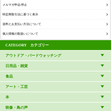
メルマガ申込/停止
特定商取引法に基づく表示
送料とお支払い方法について
個人情報の取扱いについて
CATEGORY カテゴリー
アウトドア・バードウォッチング
アウトドアウェア
日用品・雑貨
アウトドア雑貨
リビング・キッチン・ファッション
食品
バードウォッチング用品
ゲーム・ホビー・文具
食品
アート・工芸
温湿度計・時計
木象嵌
本
（内山春雄）
雑貨
（村上康成）
図鑑
映像・鳥の声