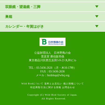
マスコット・ブローチほか
（やぎさん工房）
読み物
CD
双眼鏡・望遠鏡・三脚
写真集・ガイドブック・絵本
DVD・ブルーレイ・ビデオ
スターターセット
巣箱
日本野鳥の会連携団体の出版物
鳴き声タッチペンなど
双眼鏡
巣箱など
カレンダー・年賀はがき
論文集（ストリクス）
望遠鏡
カレンダー
双眼鏡の選び方
三脚・アクセサリー
年賀はがき
長靴のお手入れ
公益財団法人 日本野鳥の会
普及室 通信販売係
東京都品川区西五反田3-9-23
丸和ビル
TEL：03-5436-2626
（月・木10-17時）
FAX：03-5436-2636
メール：birdshop@wbsj.org
Wild Birdについて
送料とお支払い
個人情報について
特定商取引法に関する情報
お問合わせ
Copyright (C) Wild Bird Society of Japan.
All Rights Reserved.