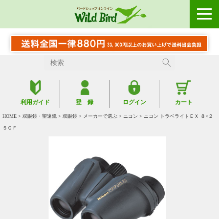
利用ガイド
登 録
ログイン
カート
HOME
>
双眼鏡・望遠鏡
>
双眼鏡
>
メーカーで選ぶ
>
ニコン
> ニコン トラベライトＥＸ ８×２
５ＣＦ