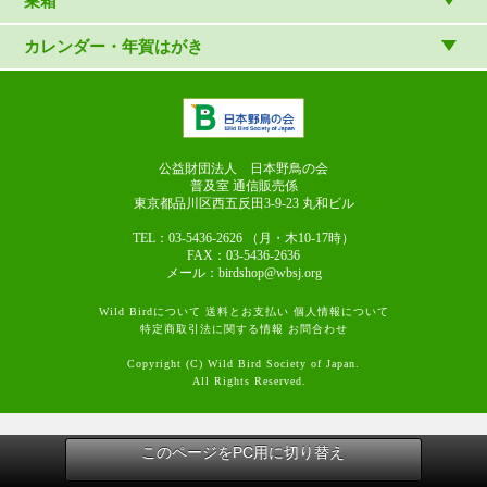
巣箱
日本野鳥の会連携団体の出版物
鳴き声タッチペンなど
双眼鏡
巣箱など
カレンダー・年賀はがき
論文集（ストリクス）
望遠鏡
カレンダー
双眼鏡の選び方
三脚・アクセサリー
年賀はがき
長靴のお手入れ
公益財団法人 日本野鳥の会
普及室 通信販売係
東京都品川区西五反田3-9-23
丸和ビル
TEL：03-5436-2626
（月・木10-17時）
FAX：03-5436-2636
メール：birdshop@wbsj.org
Wild Birdについて
送料とお支払い
個人情報について
特定商取引法に関する情報
お問合わせ
Copyright (C) Wild Bird Society of Japan.
All Rights Reserved.
このページをPC用に切り替え