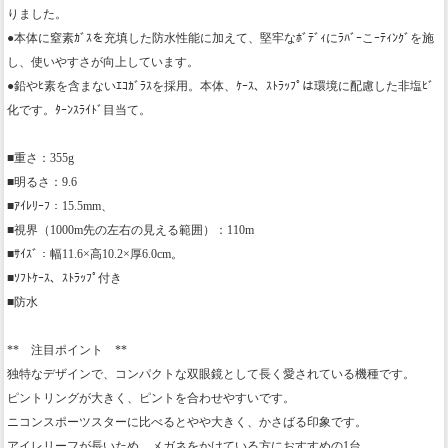
りました。
●本体に窒素ｶﾞｽを充填した防水性能に加えて、堅牢なﾎﾞﾃﾞｨにﾗﾊﾞｰこｰﾃｨﾝｸﾞを施
し、使いやすさが向上しています。
●鉛やﾋ素を含まないｴｺｶﾞﾗｽを採用。本体、ｹｰｽ、ｽﾄﾗｯﾌﾟは環境に配慮した非塩ﾋﾞ
化です。ﾀｰﾝｽﾗｲﾄﾞ目当て。
■重さ：355g
■明るさ：9.6
■ｱｲﾚﾘｰﾌ：15.5mm、
■視界（1000m先の左右の見える範囲）：110m
■ｻｲｽﾞ：幅11.6×高10.2×厚6.0cm。
■ｿﾌﾄｹｰｽ、ｽﾄﾗｯﾌﾟ付き
■防水
** 注目ポイント **
独特なデザインで、コンパクトな双眼鏡として長く愛されている機種です。
ピントリングが大きく、ピントを合わせやすいです。
ニコンスポーツスターに比べるとやや大きく、かさばる印象です。
アイレリーフが長いため、メガネをかけている方におすすめの1台。