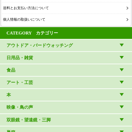
送料とお支払い方法について
個人情報の取扱いについて
CATEGORY カテゴリー
アウトドア・バードウォッチング
アウトドアウェア
日用品・雑貨
アウトドア雑貨
リビング・キッチン・ファッション
食品
バードウォッチング用品
ゲーム・ホビー・文具
食品
アート・工芸
温湿度計・時計
木象嵌
本
（内山春雄）
雑貨
（村上康成）
図鑑
映像・鳥の声
マスコット・ブローチほか
（やぎさん工房）
読み物
CD
双眼鏡・望遠鏡・三脚
写真集・ガイドブック・絵本
DVD・ブルーレイ・ビデオ
スターターセット