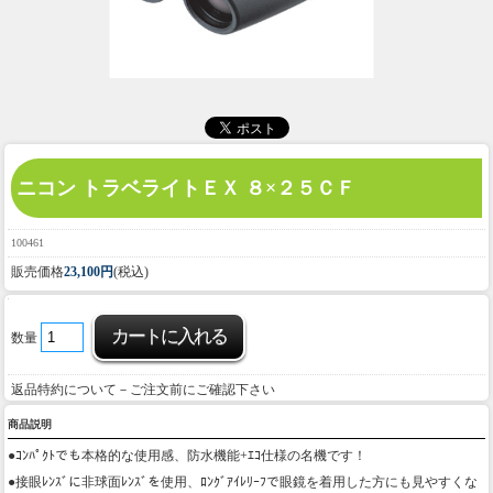
ニコン トラベライトＥＸ ８×２５ＣＦ
100461
販売価格
23,100円
(税込)
数量
返品特約について－ご注文前にご確認下さい
商品説明
●ｺﾝﾊﾟｸﾄでも本格的な使用感、防水機能+ｴｺ仕様の名機です！
●接眼ﾚﾝｽﾞに非球面ﾚﾝｽﾞを使用、ﾛﾝｸﾞｱｲﾚﾘｰﾌで眼鏡を着用した方にも見やすくな