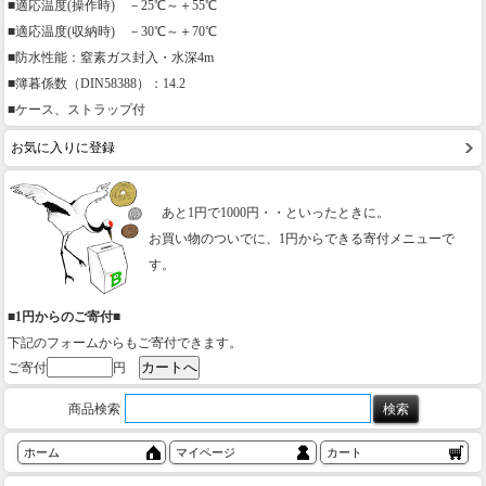
■適応温度(操作時) －25℃～＋55℃
■適応温度(収納時) －30℃～＋70℃
■防水性能：窒素ガス封入・水深4m
■簿暮係数（DIN58388）：14.2
■ケース、ストラップ付
お気に入りに登録
あと1円で1000円・・といったときに。
お買い物のついでに、1円からできる寄付メニューで
す。
■1円からのご寄付■
下記のフォームからもご寄付できます。
ご寄付
円
商品検索
ホーム
マイページ
カート