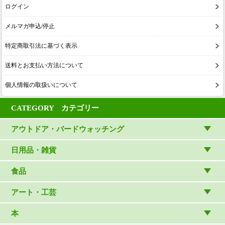
ログイン
メルマガ申込/停止
特定商取引法に基づく表示
送料とお支払い方法について
個人情報の取扱いについて
CATEGORY カテゴリー
アウトドア・バードウォッチング
アウトドアウェア
日用品・雑貨
アウトドア雑貨
リビング・キッチン・ファッション
食品
バードウォッチング用品
ゲーム・ホビー・文具
食品
アート・工芸
温湿度計・時計
木象嵌
本
（内山春雄）