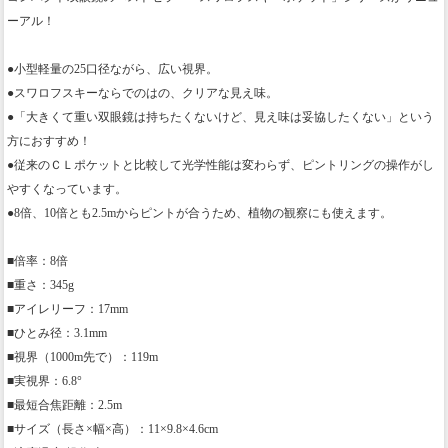
ーアル！
●小型軽量の25口径ながら、広い視界。
●スワロフスキーならでのはの、クリアな見え味。
●「大きくて重い双眼鏡は持ちたくないけど、見え味は妥協したくない」という
方におすすめ！
●従来のＣＬポケットと比較して光学性能は変わらず、ピントリングの操作がし
やすくなっています。
●8倍、10倍とも2.5mからピントが合うため、植物の観察にも使えます。
■倍率：8倍
■重さ：345g
■アイレリーフ：17mm
■ひとみ径：3.1mm
■視界（1000m先で）：119m
■実視界：6.8°
■最短合焦距離：2.5m
■サイズ（長さ×幅×高）：11×9.8×4.6cm