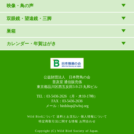
雑貨
（村上康成）
図鑑
映像・鳥の声
マスコット・ブローチほか
（やぎさん工房）
読み物
CD
双眼鏡・望遠鏡・三脚
写真集・ガイドブック・絵本
DVD・ブルーレイ・ビデオ
スターターセット
巣箱
日本野鳥の会連携団体の出版物
鳴き声タッチペンなど
双眼鏡
巣箱など
カレンダー・年賀はがき
論文集（ストリクス）
望遠鏡
カレンダー
双眼鏡の選び方
三脚・アクセサリー
年賀はがき
長靴のお手入れ
公益財団法人 日本野鳥の会
普及室 通信販売係
東京都品川区西五反田3-9-23
丸和ビル
TEL：03-5436-2626
（月・木10-17時）
FAX：03-5436-2636
メール：birdshop@wbsj.org
Wild Birdについて
送料とお支払い
個人情報について
特定商取引法に関する情報
お問合わせ
Copyright (C) Wild Bird Society of Japan.