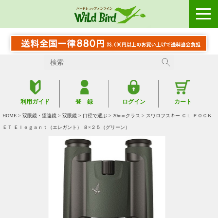
利用ガイド
登 録
ログイン
カート
HOME
>
双眼鏡・望遠鏡
>
双眼鏡
>
口径で選ぶ
>
20mmクラス
> スワロフスキー ＣＬ ＰＯＣＫ
ＥＴ Ｅｌｅｇａｎｔ（エレガント） ８×２５（グリーン）