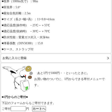
■視界（1000m先で）：98m
■実視界：5.6°
■最短合焦距離：2.5m
■サイズ（長さ×幅×高）：11×9.8×4.6cm
■適応温度(操作時) －25℃～＋55℃
■適応温度(収納時) －30℃～＋70℃
■防水性能：窒素ガス封入・水深4m
■簿暮係数（DIN58388）：15.8
■ケース、ストラップ付
お気に入りに登録
あと1円で1000円・・といったときに。
お買い物のついでに、1円からできる寄付メニューで
す。
■1円からのご寄付■
下記のフォームからもご寄付できます。
ご寄付
円