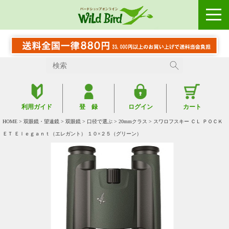
利用ガイド
登 録
ログイン
カート
HOME
>
双眼鏡・望遠鏡
>
双眼鏡
>
口径で選ぶ
>
20mmクラス
> スワロフスキー ＣＬ ＰＯＣＫ
ＥＴ Ｅｌｅｇａｎｔ（エレガント） １０×２５（グリーン）