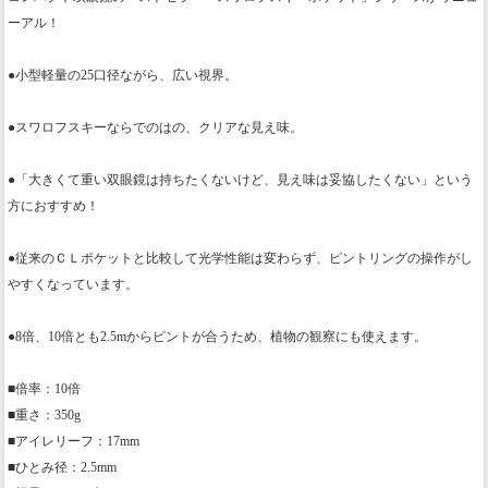
ーアル！
●小型軽量の25口径ながら、広い視界。
●スワロフスキーならでのはの、クリアな見え味。
●「大きくて重い双眼鏡は持ちたくないけど、見え味は妥協したくない」という
方におすすめ！
●従来のＣＬポケットと比較して光学性能は変わらず、ピントリングの操作がし
やすくなっています。
●8倍、10倍とも2.5mからピントが合うため、植物の観察にも使えます。
■倍率：10倍
■重さ：350g
■アイレリーフ：17mm
■ひとみ径：2.5mm