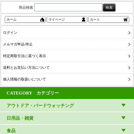
商品検索
ホーム
マイページ
カート
ログイン
メルマガ申込/停止
特定商取引法に基づく表示
送料とお支払い方法について
個人情報の取扱いについて
CATEGORY カテゴリー
アウトドア・バードウォッチング
アウトドアウェア
日用品・雑貨
アウトドア雑貨
リビング・キッチン・ファッション
食品