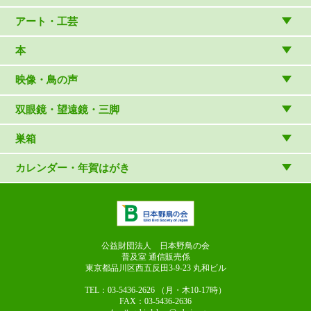
バードウォッチング用品
ゲーム・ホビー・文具
食品
アート・工芸
温湿度計・時計
木象嵌
本
（内山春雄）
雑貨
（村上康成）
図鑑
映像・鳥の声
マスコット・ブローチほか
（やぎさん工房）
読み物
CD
双眼鏡・望遠鏡・三脚
写真集・ガイドブック・絵本
DVD・ブルーレイ・ビデオ
スターターセット
巣箱
日本野鳥の会連携団体の出版物
鳴き声タッチペンなど
双眼鏡
巣箱など
カレンダー・年賀はがき
論文集（ストリクス）
望遠鏡
カレンダー
双眼鏡の選び方
三脚・アクセサリー
年賀はがき
長靴のお手入れ
公益財団法人 日本野鳥の会
普及室 通信販売係
東京都品川区西五反田3-9-23
丸和ビル
TEL：03-5436-2626
（月・木10-17時）
FAX：03-5436-2636