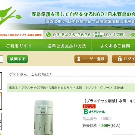
ゲストさん こんにちは！
HOME
>
プラスチック汚染から海鳥をまもろう
> 水筒 キツツキ グリーン（520ml）
【プラスチック削減】
水筒 キツ
商品番号 640024
販売価格
4,400円
(税込)