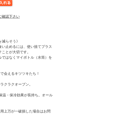
ご確認下さい
を減らそう》
食い止めるには、使い捨てプラス
すことが大切です。
ルではなくマイボトル（水筒）を
本で会えるキツツキたち！
でラクラクオープン。
で保温・保冷効果が長持ち。オール
使用上万が一破損した場合はお問