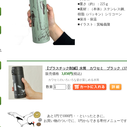
■重さ（約）：225ｇ
■素材：（本体）ステンレス鋼、
樹脂（パッキン）シリコーン
■保冷・保温
■イラスト：箕輪義隆
さ
【プラスチック削減】
水筒 カワセミ ブラック（370
販売価格
3,850円
(税込)
カワセミのいろいろな姿が楽しめる水筒
数量
あと1円で1000円・・といったときに。
お買い物のついでに、1円からできる寄付メニューで