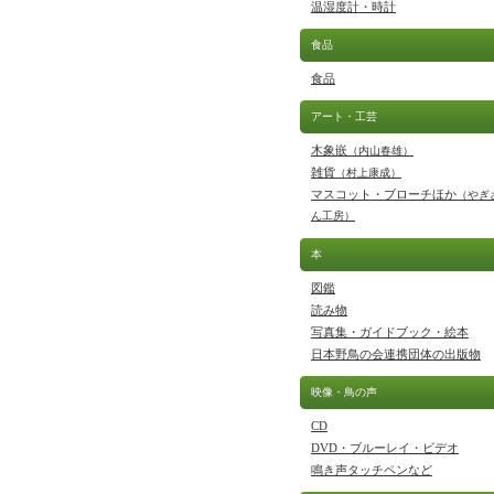
温湿度計・時計
食品
食品
アート・工芸
木象嵌
（内山春雄）
雑貨
（村上康成）
マスコット・ブローチほか
（やぎ
ん工房）
本
図鑑
読み物
写真集・ガイドブック・絵本
日本野鳥の会連携団体の出版物
映像・鳥の声
CD
DVD・ブルーレイ・ビデオ
鳴き声タッチペンなど