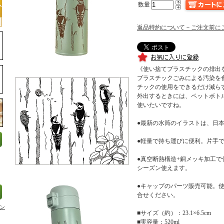
数量
返品特約について－ご注文前に
《使い捨てプラスチックの排出
プラスチックごみによる汚染を
チックの使用をできるだけ減ら
外出するときには、ペットボト
使いたいですね。
●最新の水筒のイラストは、日
●軽量で持ち運びに便利。片手
●真空断熱構造+銅メッキ加工
シーズン使えます。
●キャップのパーツ販売可能。
合せください。
ン
■サイズ（約）：23.1×6.5cm
■実容量：520ml