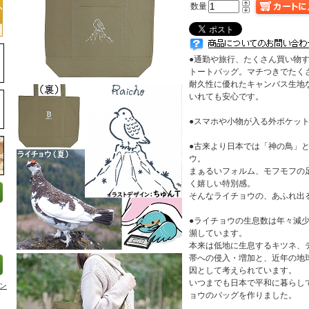
数量
●通勤や旅行、たくさん買い物
トートバッグ。マチつきでたく
耐久性に優れたキャンバス生地
いれても安心です。
●スマホや小物が入る外ポケッ
●古来より日本では「神の鳥」
ウ。
まぁるいフォルム、モフモフの
く嬉しい特別感。
そんなライチョウの、あふれ出
●ライチョウの生息数は年々減
瀕しています。
本来は低地に生息するキツネ、
帯への侵入・増加と、近年の地
因として考えられています。
いつまでも日本で平和に暮らし
ン
ョウのバッグを作りました。