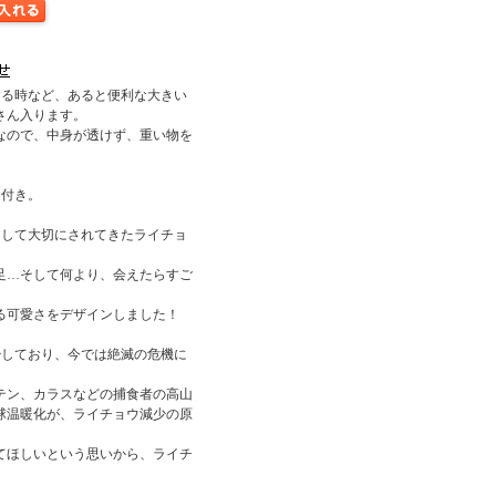
する時など、あると便利な大きい
さん入ります。
なので、中身が透けず、重い物を
ト付き。
として大切にされてきたライチョ
足…そして何より、会えたらすご
る可愛さをデザインしました！
少しており、今では絶滅の危機に
テン、カラスなどの捕食者の高山
球温暖化が、ライチョウ減少の原
てほしいという思いから、ライチ