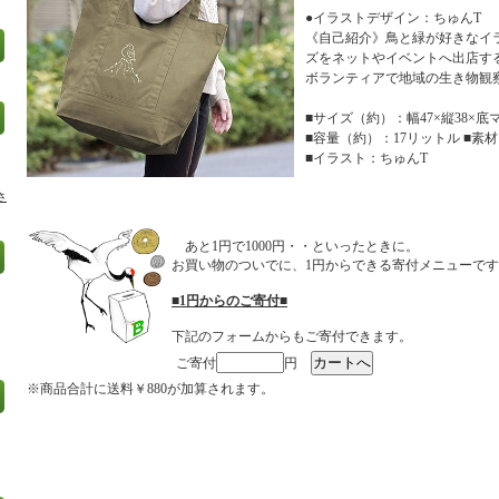
●イラストデザイン：ちゅんT
《自己紹介》鳥と緑が好きなイ
ズをネットやイベントへ出店す
ボランティアで地域の生き物観
■サイズ（約）：幅47×縦38×底マ
■容量（約）：17リットル ■素材
■イラスト：ちゅんT
さ
あと1円で1000円・・といったときに。
お買い物のついでに、1円からできる寄付メニューで
■1円からのご寄付■
下記のフォームからもご寄付できます。
ご寄付
円
※商品合計に送料￥880が加算されます。