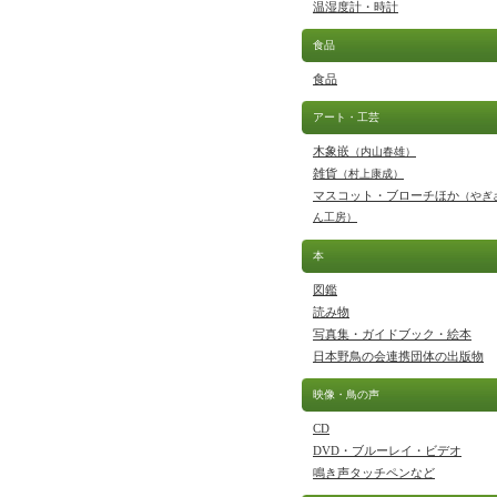
温湿度計・時計
食品
食品
アート・工芸
木象嵌
（内山春雄）
雑貨
（村上康成）
マスコット・ブローチほか
（やぎ
ん工房）
本
図鑑
読み物
写真集・ガイドブック・絵本
日本野鳥の会連携団体の出版物
映像・鳥の声
CD
DVD・ブルーレイ・ビデオ
鳴き声タッチペンなど