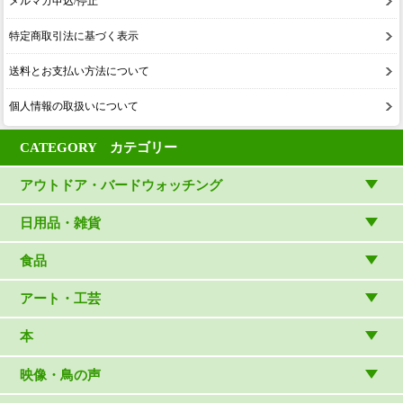
メルマガ申込/停止
特定商取引法に基づく表示
送料とお支払い方法について
個人情報の取扱いについて
CATEGORY カテゴリー
アウトドア・バードウォッチング
アウトドアウェア
日用品・雑貨
アウトドア雑貨
リビング・キッチン・ファッション
食品
バードウォッチング用品
ゲーム・ホビー・文具
食品
アート・工芸
温湿度計・時計
木象嵌
本
（内山春雄）
雑貨
（村上康成）
図鑑
映像・鳥の声
マスコット・ブローチほか