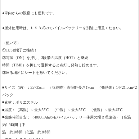
●車内からの観察にも便利です。
●屋外使用時は、ＵＳＢ式のモバイルバッテリーを別途ご用意ください。
（使い方）
①1USB端子に接続！
②電源（ON）を押し、3段階の温度（HOT）と継続
時間（TIME）を押して選択すると点灯し発熱し始めます。
③座る場所にシートを敷いてください。
■サイズ（約）：35×35cm （収納時）直径8×長さ17cm （発熱体）14×21.5cm×2
パック
■素材：ポリエステル
■温度：（高温）～最大55℃ （中温）～最大55℃ （低温）～最大45℃
■発熱時間目安：（4000mAhのモバイルバッテリー使用の場合理論値）［高温］
約1.5時間［中
温］約2時間［低温］約3時間