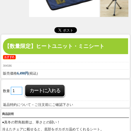
【数量限定】
ヒートユニット・ミニシート
304586
販売価格
6,490円
(税込)
数量
返品特約について－ご注文前にご確認下さい
商品説明
●真冬の野鳥観察は、寒さとの闘い！
冷えたチェアに載せると、底部をポカポカ温めてくれるシート。