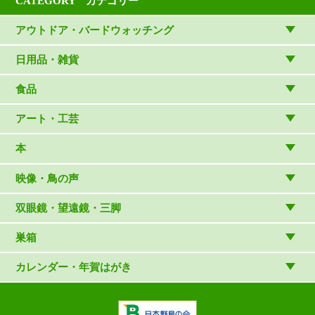
CATEGORY カテゴリー
アウトドア・バードウォッチング
アウトドアウェア
日用品・雑貨
アウトドア雑貨
リビング・キッチン・ファッション
食品
バードウォッチング用品
ゲーム・ホビー・文具
食品
アート・工芸
温湿度計・時計
木象嵌
本
（内山春雄）
雑貨
（村上康成）
図鑑
映像・鳥の声
マスコット・ブローチほか
（やぎさん工房）
読み物
CD
双眼鏡・望遠鏡・三脚
写真集・ガイドブック・絵本
DVD・ブルーレイ・ビデオ
スターターセット
巣箱
日本野鳥の会連携団体の出版物
鳴き声タッチペンなど
双眼鏡
巣箱など
カレンダー・年賀はがき
論文集（ストリクス）
望遠鏡
カレンダー
双眼鏡の選び方