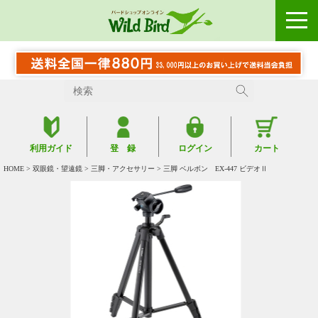
利用ガイド
登 録
ログイン
カート
HOME
>
双眼鏡・望遠鏡
>
三脚・アクセサリー
> 三脚 ベルボン EX-447 ビデオⅡ