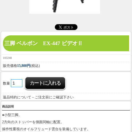
三脚 ベルボン EX-447 ビデオⅡ
105248
販売価格
15,800円
(税込)
数量
返品特約について－ご注文前にご確認下さい
商品説明
●小型三脚。
2方向のストッパーを側面同軸に配置。
操作性重視のオイルフリュード雲台を装備しています。