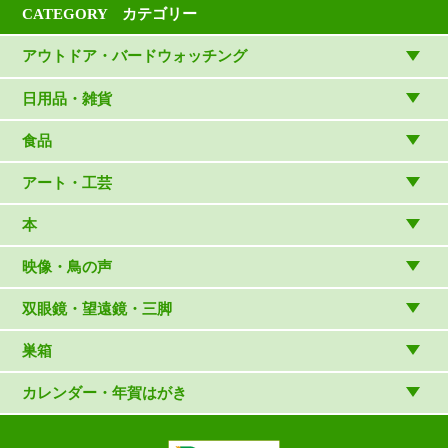
CATEGORY カテゴリー
アウトドア・バードウォッチング
アウトドアウェア
日用品・雑貨
アウトドア雑貨
リビング・キッチン・ファッション
食品
バードウォッチング用品
ゲーム・ホビー・文具
食品
アート・工芸
温湿度計・時計
木象嵌
本
（内山春雄）
雑貨
（村上康成）
図鑑
映像・鳥の声
マスコット・ブローチほか
（やぎさん工房）
読み物
CD
双眼鏡・望遠鏡・三脚
写真集・ガイドブック・絵本
DVD・ブルーレイ・ビデオ
スターターセット
巣箱
日本野鳥の会連携団体の出版物
鳴き声タッチペンなど
双眼鏡
巣箱など
カレンダー・年賀はがき
論文集（ストリクス）
望遠鏡
カレンダー
双眼鏡の選び方