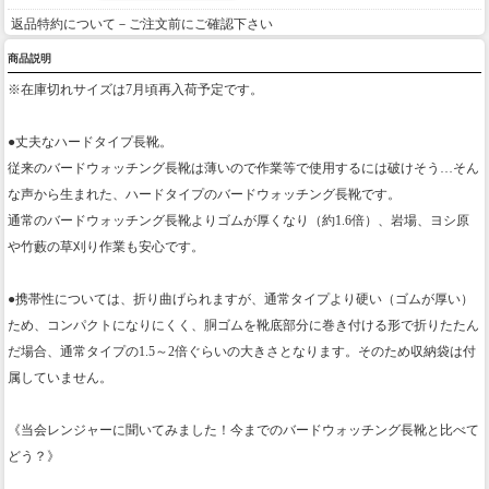
返品特約について－ご注文前にご確認下さい
商品説明
※在庫切れサイズは7月頃再入荷予定です。
●丈夫なハードタイプ長靴。
従来のバードウォッチング長靴は薄いので作業等で使用するには破けそう…そん
な声から生まれた、ハードタイプのバードウォッチング長靴です。
通常のバードウォッチング長靴よりゴムが厚くなり（約1.6倍）、岩場、ヨシ原
や竹藪の草刈り作業も安心です。
●携帯性については、折り曲げられますが、通常タイプより硬い（ゴムが厚い）
ため、コンパクトになりにくく、胴ゴムを靴底部分に巻き付ける形で折りたたん
だ場合、通常タイプの1.5～2倍ぐらいの大きさとなります。そのため収納袋は付
属していません。
《当会レンジャーに聞いてみました！今までのバードウォッチング長靴と比べて
どう？》