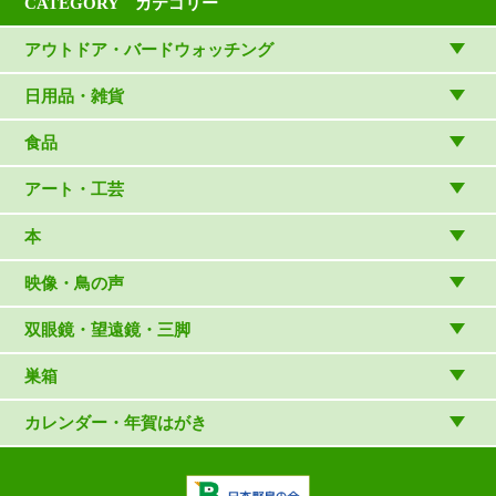
CATEGORY カテゴリー
アウトドア・バードウォッチング
アウトドアウェア
日用品・雑貨
アウトドア雑貨
リビング・キッチン・ファッション
食品
バードウォッチング用品
ゲーム・ホビー・文具
食品
アート・工芸
温湿度計・時計
木象嵌
本
（内山春雄）
雑貨
（村上康成）
図鑑
映像・鳥の声
マスコット・ブローチほか
（やぎさん工房）
読み物
CD
双眼鏡・望遠鏡・三脚
写真集・ガイドブック・絵本
DVD・ブルーレイ・ビデオ
スターターセット
巣箱
日本野鳥の会連携団体の出版物
鳴き声タッチペンなど
双眼鏡
巣箱など
カレンダー・年賀はがき
論文集（ストリクス）
望遠鏡
カレンダー
双眼鏡の選び方