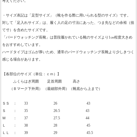
考えください。
・サイズ表記は「足型サイズ」（靴を作る際に用いられる型のサイズ）です。
対して「足入れサイズ」は、履く人の足の寸法にあった、つま先などの余裕（捨
て寸）を含めたサイズです。
「バードウォッチング長靴」は普段履かれている靴のサイズより1㎝程度大きめ
をおすすめしています。
ハードタイプはゴムが厚いため、通常のバードウォッチング長靴より少しきつく
感じる場合があります。
【各部位のサイズ（単位：ｃｍ）】
ふくらはぎ周囲 足首周囲 高さ
（Ｂマーク下外周） （最細部外周）（靴底から上まで）
ＳＳ ： 33 26 43
Ｓ ： 35 26.5 43
Ｍ ： 37 27.5 44
Ｌ ： 38 28 45
ＬＬ ： 39 29 45.5