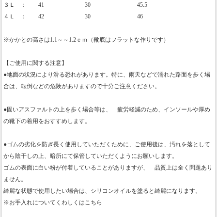
３Ｌ ： 41 30 45.5
４Ｌ ： 42 30 46
※かかとの高さは1.1～～1.2ｃｍ（靴底はフラットな作りです）
【ご使用に関する注意】
●地面の状況により滑る恐れがあります。特に、雨天などで濡れた路面を歩く場
合は、転倒などの危険がありますので十分ご注意ください。
●固いアスファルトの上を歩く場合等は、 疲労軽減のため、
インソール
や厚め
の靴下の着用をおすすめします。
●ゴムの劣化を防ぎ長く使用していただくために、ご使用後は、汚れを落として
から陰干しの上、暗所にて保管していただくようにお願いします。
ゴムの表面に白い粉が付着していることがありますが、 品質上は全く問題あり
ません。
綺麗な状態で使用したい場合は、シリコンオイルを塗ると綺麗になります。
※お手入れについてくわしくはこちら