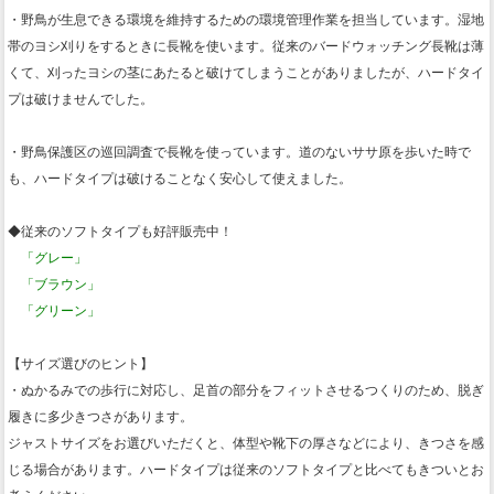
・野鳥が生息できる環境を維持するための環境管理作業を担当しています。湿地
帯のヨシ刈りをするときに長靴を使います。従来のバードウォッチング長靴は薄
くて、刈ったヨシの茎にあたると破けてしまうことがありましたが、ハードタイ
プは破けませんでした。
・野鳥保護区の巡回調査で長靴を使っています。道のないササ原を歩いた時で
も、ハードタイプは破けることなく安心して使えました。
◆従来のソフトタイプも好評販売中！
「グレー」
「ブラウン」
「グリーン」
【サイズ選びのヒント】
・ぬかるみでの歩行に対応し、足首の部分をフィットさせるつくりのため、脱ぎ
履きに多少きつさがあります。
ジャストサイズをお選びいただくと、体型や靴下の厚さなどにより、きつさを感
じる場合があります。ハードタイプは従来のソフトタイプと比べてもきついとお