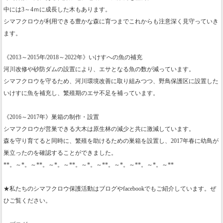
中には3～4ｍに成長した木もあります。
シマフクロウが利用できる豊かな森に育つまでこれからも注意深く見守っていき
ます。
《2013～2015年/2018～2022年》いけすへの魚の補充
河川改修や砂防ダムの設置により、エサとなる魚の数が減っています。
シマフクロウを守るため、河川環境改善に取り組みつつ、野鳥保護区に設置した
いけすに魚を補充し、繁殖期のエサ不足を補っています。
《2016～2017年》巣箱の制作・設置
シマフクロウが営巣できる大木は原生林の減少と共に激減しています。
森を守り育てると同時に、繁殖を助けるための巣箱を設置し、2017年春に幼鳥が
巣立ったのを確認することができました。
**。～*。～**。～*。～**。～*。～**。～*。～**。～*。～**
★私たちのシマフクロウ保護活動はブログやfacebookでもご紹介しています。ぜ
ひご覧ください。