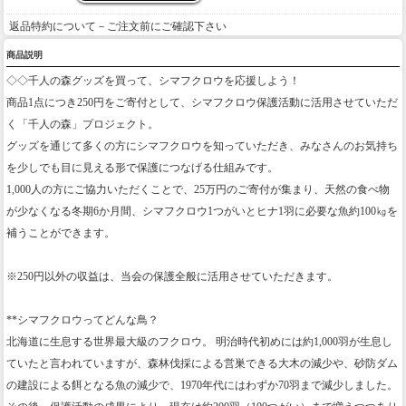
返品特約について－ご注文前にご確認下さい
商品説明
◇◇千人の森グッズを買って、シマフクロウを応援しよう！
商品1点につき250円をご寄付として、シマフクロウ保護活動に活用させていただ
く「千人の森」プロジェクト。
グッズを通じて多くの方にシマフクロウを知っていただき、みなさんのお気持ち
を少しでも目に見える形で保護につなげる仕組みです。
1,000人の方にご協力いただくことで、25万円のご寄付が集まり、天然の食べ物
が少なくなる冬期6か月間、シマフクロウ1つがいとヒナ1羽に必要な魚約100㎏を
補うことができます。
※250円以外の収益は、当会の保護全般に活用させていただきます。
**シマフクロウってどんな鳥？
北海道に生息する世界最大級のフクロウ。 明治時代初めには約1,000羽が生息し
ていたと言われていますが、森林伐採による営巣できる大木の減少や、砂防ダム
の建設による餌となる魚の減少で、1970年代にはわずか70羽まで減少しました。