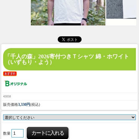
「千人の森」2026寄付つきＴシャツ 綿・ホワイト
（いずもり・よう）
43058
販売価格
3,330円
(税込)
数量