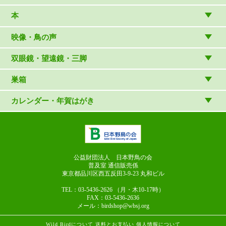
温湿度計・時計
木象嵌
本
（内山春雄）
雑貨
（村上康成）
図鑑
映像・鳥の声
マスコット・ブローチほか
（やぎさん工房）
読み物
CD
双眼鏡・望遠鏡・三脚
写真集・ガイドブック・絵本
DVD・ブルーレイ・ビデオ
スターターセット
巣箱
日本野鳥の会連携団体の出版物
鳴き声タッチペンなど
双眼鏡
巣箱など
カレンダー・年賀はがき
論文集（ストリクス）
望遠鏡
カレンダー
双眼鏡の選び方
三脚・アクセサリー
年賀はがき
長靴のお手入れ
公益財団法人 日本野鳥の会
普及室 通信販売係
東京都品川区西五反田3-9-23
丸和ビル
TEL：03-5436-2626
（月・木10-17時）
FAX：03-5436-2636
メール：birdshop@wbsj.org
Wild Birdについて
送料とお支払い
個人情報について