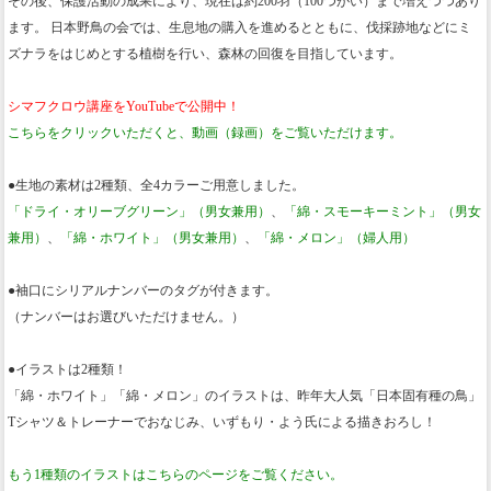
その後、保護活動の成果により、現在は約200羽（100つがい）まで増えつつあり
ます。 日本野鳥の会では、生息地の購入を進めるとともに、伐採跡地などにミ
ズナラをはじめとする植樹を行い、森林の回復を目指しています。
シマフクロウ講座をYouTubeで公開中！
こちらをクリックいただくと、動画（録画）をご覧いただけます。
●生地の素材は2種類、全4カラーご用意しました。
「ドライ・オリーブグリーン」（男女兼用）
、
「綿・スモーキーミント」（男女
兼用）
、
「綿・ホワイト」（男女兼用）
、
「綿・メロン」（婦人用）
●袖口にシリアルナンバーのタグが付きます。
（ナンバーはお選びいただけません。）
●イラストは2種類！
「綿・ホワイト」「綿・メロン」のイラストは、昨年大人気「日本固有種の鳥」
Tシャツ＆トレーナーでおなじみ、いずもり・よう氏による描きおろし！
もう1種類のイラストはこちらのページをご覧ください。