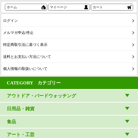
ホーム
マイページ
カート
ログイン
メルマガ申込/停止
特定商取引法に基づく表示
送料とお支払い方法について
個人情報の取扱いについて
CATEGORY カテゴリー
アウトドア・バードウォッチング
アウトドアウェア
日用品・雑貨
アウトドア雑貨
リビング・キッチン・ファッション
食品
バードウォッチング用品
ゲーム・ホビー・文具
食品
アート・工芸