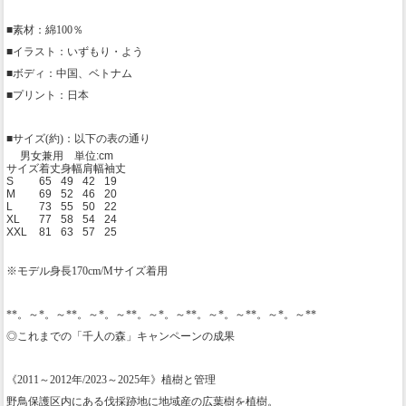
■素材：綿100％
■イラスト：いずもり・よう
■ボディ：中国、ベトナム
■プリント：日本
■サイズ(約)：以下の表の通り
男女兼用 単位:cm
サイズ
着丈
身幅
肩幅
袖丈
S
65
49
42
19
M
69
52
46
20
L
73
55
50
22
XL
77
58
54
24
XXL
81
63
57
25
※モデル身長170cm/Mサイズ着用
**。～*。～**。～*。～**。～*。～**。～*。～**。～*。～**
◎これまでの「千人の森」キャンペーンの成果
《2011～2012年/2023～2025年》植樹と管理
野鳥保護区内にある伐採跡地に地域産の広葉樹を植樹。