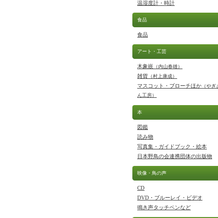
温湿度計・時計
食品
食品
アート・工芸
木象嵌
（内山春雄）
雑貨
（村上康成）
マスコット・ブローチほか
（やぎ
ん工房）
本
図鑑
読み物
写真集・ガイドブック・絵本
日本野鳥の会連携団体の出版物
映像・鳥の声
CD
DVD・ブルーレイ・ビデオ
鳴き声タッチペンなど