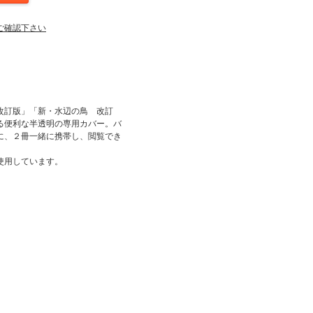
ご確認下さい
】
改訂版」「新・水辺の鳥 改訂
る便利な半透明の専用カバー。バ
に、２冊一緒に携帯し、閲覧でき
使用しています。