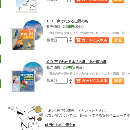
ＣＤ 声でわかる山野の鳥
販売価格
2,090円
(税込)
野鳥の声を聞き分けたい方向けのＣＤ。ハンディ図鑑「新・
数量
ＣＤ 声でわかる水辺の鳥 北や南の鳥
販売価格
2,200円
(税込)
野鳥の声を聞き分けたい方向けのＣＤ。ハンディ図鑑「新・
数量
あと1円で1000円・・といったときに。
お買い物のついでに、1円からできる寄付メニューで
■1円からのご寄付■