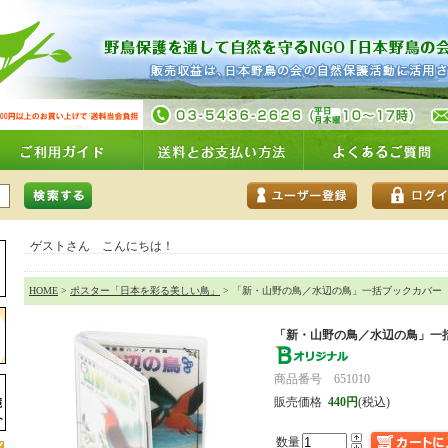
ゲストさん こんにちは！
HOME
>
ポスター「日本を彩る美しい鳥」
> 「新・山野の鳥／水辺の鳥」一括ブックカバー
「新・山野の鳥／水辺の鳥」一
商品番号 651010
販売価格
440円
(税込)
数量