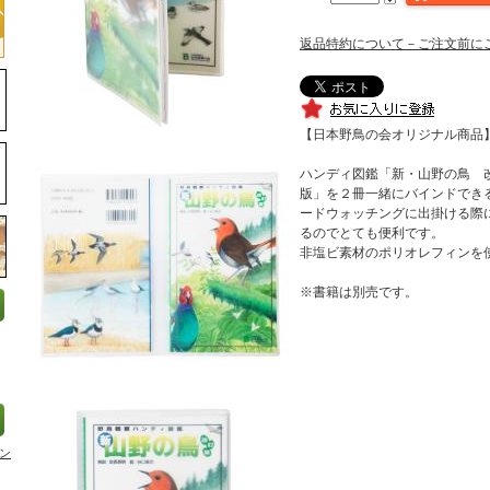
返品特約について－ご注文前に
【日本野鳥の会オリジナル商品
ハンディ図鑑「新・山野の鳥 
版」を２冊一緒にバインドでき
ードウォッチングに出掛ける際
るのでとても便利です。
非塩ビ素材のポリオレフィンを
※書籍は別売です。
ン