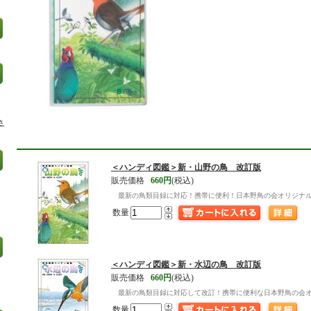
さ
＜ハンディ図鑑＞新・山野の鳥 改訂版
販売価格
660円
(税込)
最新の鳥類目録に対応！携帯に便利！日本野鳥の会オリジナ
数量
＜ハンディ図鑑＞新・水辺の鳥 改訂版
販売価格
660円
(税込)
最新の鳥類目録に対応して改訂！携帯に便利な日本野鳥の会
数量